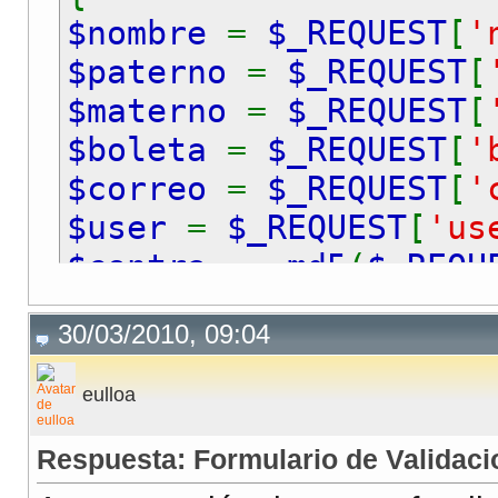
$nombre
=
$_REQUEST
[
'
<body>
<?php
$paterno
=
$_REQUEST
[
if(isset(
$_GET
[
'listo
$materno
=
$_REQUEST
[
{
$boleta
=
$_REQUEST
[
'
if(
$_GET
[
'listo'
]
$correo
=
$_REQUEST
[
'
{
$user
=
$_REQUEST
[
'us
echo
" listo"
;
$contra
=
md5
(
$_REQU
}
}
?>
30/03/2010, 09:04
$conn
=
mysql_connect
<h1>Formulario de Reg
//selecciono la BDD
<center>
eulloa
mysql_select_db
(
"sisa
<form id="form1" name
Respuesta: Formulario de Validaci
<table border="1"><t