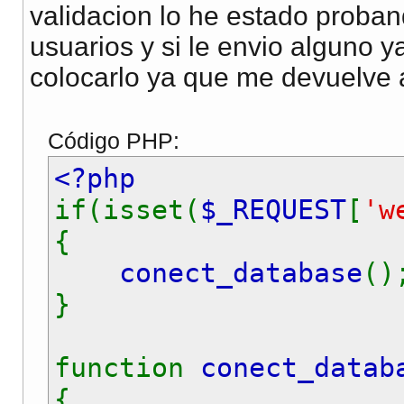
validacion lo he estado proban
}
usuarios y si le envio alguno 
mysql_free_result
(
$rs
colocarlo ya que me devuelve a
mysql_close
(
$conn
);
}
Código PHP:
?>
<?php
<!DOCTYPE html PUBLIC
if(isset(
$_REQUEST
[
'w
<html xmlns="http://w
{
<head>
conect_database
(
<meta http-equiv="Con
}
<title>Registrate</ti
<link href="../css/st
function
conect_datab
</head>
{