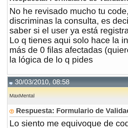
//Ejecuto la sentenc
No he revisado mucho tu code,
$rs
=
mysql_query
(
$ss
discriminas la consulta, es de
saber si el user ya está registr
//vemos si el usuario
Lo q tienes aqui solo hace la 
//si la ejecución de 
más de 0 filas afectadas (quier
//es que si que exist
la lógica de lo q pides
if (
mysql_affected_ro
//usuario y cont
30/03/2010, 08:58
//defino una sesio
header
(
"Location:
MaxMental
}else {
Respuesta: Formulario de Valida
//si no existe le
Lo siento me equivoque de cod
header
(
"Location: