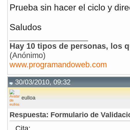
<form id="form1" nam
Prueba sin hacer el ciclo y di
<table border="1"><
<td> <input type="t
Saludos
</tr><tr>
__________________
<td>Contraseña</
Hay 10 tipos de personas, los q
(Anónimo)
<td> <input type="t
www.programandoweb.com
<td> Nombre</td>
<td> <input type="t
30/03/2010, 09:32
<td>Apellido Pate
eulloa
<td> <input type="t
Respuesta: Formulario de Validaci
<td>Apellido Mate
Cita: