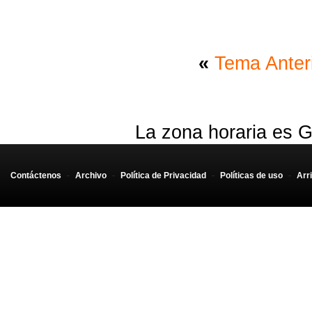
$user
=
$_REQUEST
[
'us
$contra
=
md5
(
$_REQU
«
Tema Anter
$conn
=
mysql_connect
//selecciono la BDD
La zona horaria es G
mysql_select_db
(
"sisa
Contáctenos
-
Archivo
-
Política de Privacidad
-
Políticas de uso
-
Arr
//Sentencia SQL para 
//TODO QUEDO BN
$ssql
=
"SELECT * FRO
$rs
=
mysql_query
(
$ss