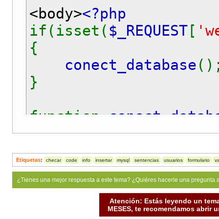
<body>
<?php
if(isset(
$_REQUEST
[
'w
{
conect_database
(
}
function
conect_datab
{
$nombre
=
$_REQUEST
[
'
Etiquetas
:
checar
code
info
insertar
mysql
sentencias
usuarios
formulario
va
$paterno
=
$_REQUEST
[
$materno
=
$_REQUEST
[
¿Tienes una mejor respuesta a este tema? ¿Quiéres hacerle una pregunta 
$boleta
=
$_REQUEST
[
'
Atención: Estás leyendo un tema
MESES, te recomendamos abrir un
$correo
=
$_REQUEST
[
'