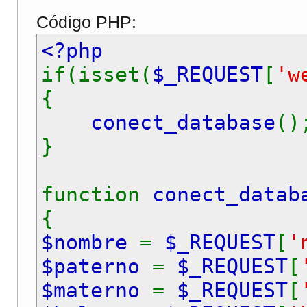
Código PHP:
<?php
if(isset(
$_REQUEST
[
'w
{
conect_database
(
}
function
conect_datab
{
$nombre
=
$_REQUEST
[
'
$paterno
=
$_REQUEST
[
$materno
=
$_REQUEST
[