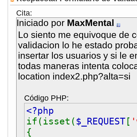
mysql_close
(
$conn
);
</center>
Cita:
}
</body>
Iniciado por
MaxMental
?>
</html>
Lo siento me equivoque de co
<!DOCTYPE html PUBLIC
validacion lo he estado prob
<html xmlns="http://w
insertar los usuarios y si le 
<head>
todas maneras intenta coloc
<meta http-equiv="Con
location index2.php?alta=si
<title>Registrate</ti
<link href="../css/st
Código PHP:
</head>
<?php
if(isset(
$_REQUEST
[
'
<body>
<?php
{
if(isset(
$_GET
[
'listo