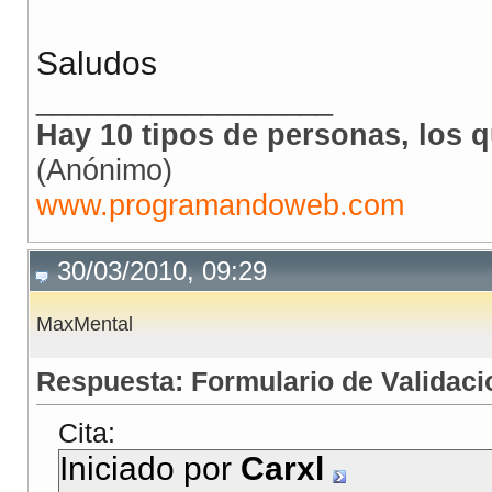
//Ejecuto la se
<td>Correo</td>
Saludos
$rs
=
mysql_quer
<td> <input type="te
__________________
Hay 10 tipos de personas, los q
//vemos si el u
(Anónimo)
//si la ejecución 
www.programandoweb.com
//es que si que ex
<input name="welcome"
if (
mysql_affect
30/03/2010, 09:29
//usuario y
<input type="submit"
MaxMental
//defino una se
header
(
"Loca
Respuesta: Formulario de Validaci
</form>
}else {
</center>
Cita:
//si no exi
</body>
Iniciado por
Carxl