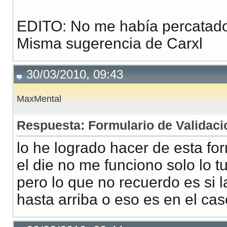
EDITO: No me había percatado 
</form>
Misma sugerencia de Carxl
</center>
</body>
30/03/2010, 09:43
</html>
MaxMental
Respuesta: Formulario de Validaci
lo he logrado hacer de esta fo
el die no me funciono solo lo t
pero lo que no recuerdo es si 
hasta arriba o eso es en el ca