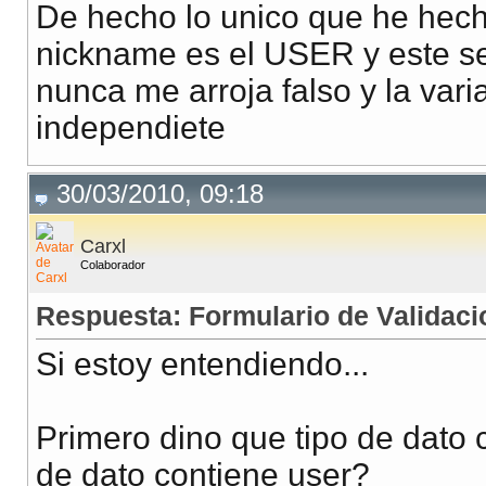
De hecho lo unico que he hech
$conn
=
mysql_connec
<td> <input type="te
nickname es el USER y este se
//selecciono la BDD
<td> Nombre</td>
nunca me arroja falso y la var
mysql_select_db
(
"sis
<td> <input type="te
independiete
//Sentencia SQL para
<td>Apellido Pater
30/03/2010, 09:18
//TODO QUEDO BN
<td> <input type="te
Carxl
$ssql
=
"SELECT * FR
Colaborador
$rs
=
mysql_query
(
$s
<td>Apellido Mater
Respuesta: Formulario de Validaci
<td> <input type="te
Si estoy entendiendo...
if(
mysql_num_rows
(
$r
{
<td> Boleta</td>
Primero dino que tipo de dato 
$ssql
=
"INSERT 
<td> <input type="te
de dato contiene user?