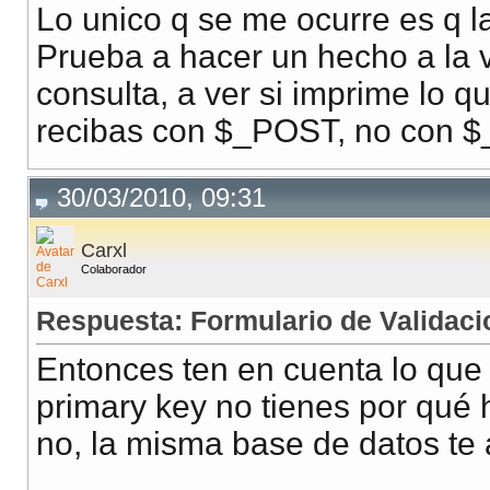
<link href="../css/s
Lo unico q se me ocurre es q la
</head>
Prueba a hacer un hecho a la va
consulta, a ver si imprime lo q
<body>
<?php
recibas con $_POST, no con
if(isset(
$_GET
[
'list
30/03/2010, 09:31
{
if(
$_GET
[
'listo'
Carxl
{
Colaborador
echo
" listo"
;
Respuesta: Formulario de Validaci
}
Entonces ten en cuenta lo que t
}
?>
primary key no tienes por qué 
<h1>Formulario de Re
no, la misma base de datos te 
<center>