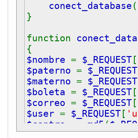
conect_database
{
}
if(
$_GET
[
'listo'
]
{
function
conect_data
echo
" listo"
;
{
}
$nombre
=
$_REQUEST
[
}
?>
$paterno
=
$_REQUEST
<h1>Formulario de Reg
$materno
=
$_REQUEST
<center>
$boleta
=
$_REQUEST
[
<form id="form1" name
$correo
=
$_REQUEST
[
<table border="1"><t
$user
=
$_REQUEST
[
'u
<td> <input type="te
$contra
=
md5
(
$_REQ
</tr><tr>
<td>Contraseña</t