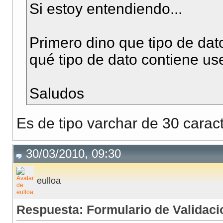
header
(
"Loca
</html>
Si estoy entendiendo...
}
}
Primero dino que tipo de dat
qué tipo de dato contiene us
mysql_free_result
(
$r
mysql_close
(
$conn
);
Saludos
}
Es de tipo varchar de 30 carac
?>
<!DOCTYPE html PUBLI
30/03/2010, 09:30
<html xmlns="http://
<head>
eulloa
<meta http-equiv="Co
Respuesta: Formulario de Validaci
<title>Registrate</t