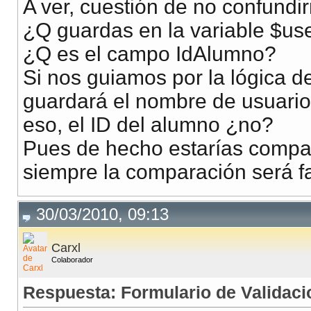
//Sentencia SQL para 
<td> <input type="te
A ver, cuestión de no confundi
//TODO QUEDO BN
</tr><tr>
¿Q guardas en la variable $us
$ssql
=
"SELECT * FRO
<td>Contraseña</t
¿Q es el campo IdAlumno?
$rs
=
mysql_query
(
$ss
<td> <input type="te
Si nos guiamos por la lógica de
<td> Nombre</td>
guardará el nombre de usuario
if(
mysql_num_rows
(
$rs
<td> <input type="te
eso, el ID del alumno ¿no?
{
Pues de hecho estarías compa
$ssql
=
"INSERT I
siempre la comparación será fa
<td>Apellido Pater
<td> <input type="te
30/03/2010, 09:13
//Ejecuto la sen
$rs
=
mysql_query
<td>Apellido Mater
Carxl
Colaborador
<td> <input type="te
//vemos si el usu
Respuesta: Formulario de Validaci