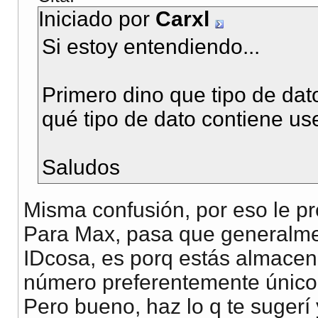
<td> <input type="t
Iniciado por
Carxl
Si estoy entendiendo...
<td> Boleta</td>
<td> <input type="t
Primero dino que tipo de dat
qué tipo de dato contiene us
<td>Correo</td>
<td> <input type="t
Saludos
Misma confusión, por eso le pr
Para Max, pasa que generalm
IDcosa, es porq estás almacen
<input name="welcom
número preferentemente único
Pero bueno, haz lo q te sugerí
<input type="submi