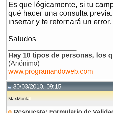
//si la ejecución d
<td> Boleta</td>
Es que lógicamente, si tu cam
//es que si que exi
<td> <input type="te
qué hacer una consulta previa.
if (
mysql_affecte
insertar y te retornará un error.
//usuario y c
<td>Correo</td>
//defino una sesi
<td> <input type="te
Saludos
header
(
"Locat
__________________
}else {
Hay 10 tipos de personas, los q
(Anónimo)
//si no exist
www.programandoweb.com
header
(
"Locat
<input name="welcome"
}
30/03/2010, 09:15
}
<input type="submit"
MaxMental
mysql_free_result
(
$rs
</form>
Respuesta: Formulario de Valida