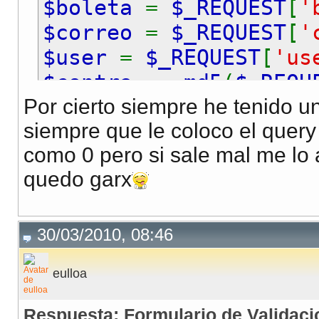
$boleta
=
$_REQUEST
[
'
$correo
=
$_REQUEST
[
'
$user
=
$_REQUEST
[
'us
$contra
=
md5
(
$_REQU
Por cierto siempre he tenido u
siempre que le coloco el query 
$conn
=
mysql_connect
como 0 pero si sale mal me lo 
//selecciono la BDD
quedo garx
mysql_select_db
(
"sisa
//Sentencia SQL para 
30/03/2010, 08:46
//TODO QUEDO BN
eulloa
$ssql
=
"INSERT INTO 
Respuesta: Formulario de Validaci