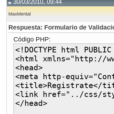
30/03/2010, 09:44
MaxMental
Respuesta: Formulario de Validaci
Código PHP:
<!DOCTYPE html PUBLIC
<html xmlns="http://w
<head>
<meta http-equiv="Con
<title>Registrate</ti
<link href="../css/st
</head>