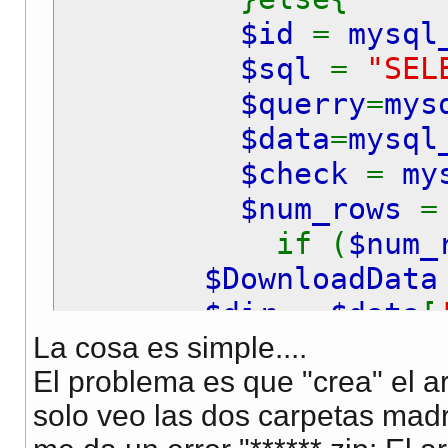
$id
=
mysql
$sql
=
"SEL
$querry
=
mys
$data
=
mysql
$check
=
my
$num_rows
if (
$num_
$DownloadDat
$dir
=
$data
[
La cosa es simple....
}
El problema es que "crea" el ar
if(
file_e
solo veo las dos carpetas mad
{