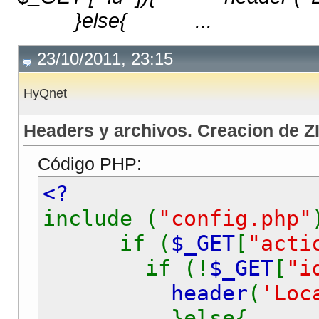
}else{ ...
23/10/2011, 23:15
HyQnet
Headers y archivos. Creacion de ZI
Código PHP:
<?
include (
"config.php"
if (
$_GET
[
"acti
if (!
$_GET
[
"i
header
(
'Loc
}else{