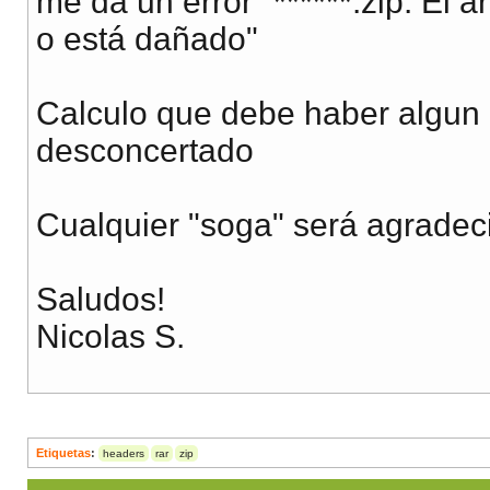
me da un error "******.zip: El 
$nombre
=
$
o está dañado"
$build
=
$d
$name
=
"$n
Calculo que debe haber algun 
mysql_quer
desconcertado
heade
heade
Cualquier "soga" será agradec
heade
readfi
Saludos!
}else{
Nicolas S.
echo
"
}
}
Etiquetas
}
:
headers
rar
zip