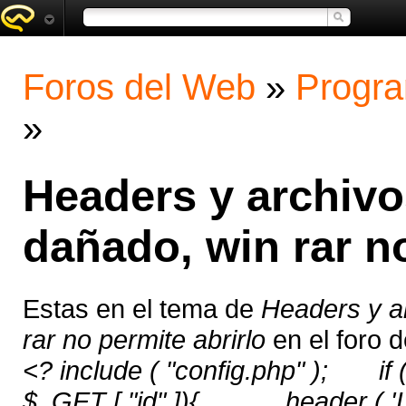
Foros del Web
»
Progra
»
Headers y archivo
dañado, win rar no
Estas en el tema de
Headers y a
rar no permite abrirlo
en el foro 
<? include ( "config.php" ); if
$_GET [ "id" ]){ header ( 'Loca