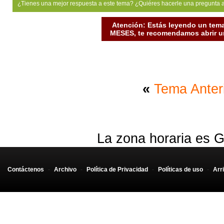
¿Tienes una mejor respuesta a este tema? ¿Quiéres hacerle una pregunta 
?>
Atención: Estás leyendo un tema
MESES, te recomendamos abrir un
«
Tema Anter
La zona horaria es G
Contáctenos
-
Archivo
-
Política de Privacidad
-
Políticas de uso
-
Arr