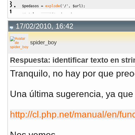
$pedasos
=
explode
(
'/'
,
$url
)
;
$total
=
count
(
$pedasos
)
;
$archivo
=
$pedasos
[
$total
-
1
]
;
17/02/2010, 16:42
spider_boy
Respuesta: identificar texto en stri
Tranquilo, no hay por que pre
Una última sugerencia, ya que 
http://cl.php.net/manual/en/fun
Nos vemos.