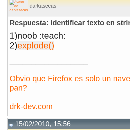
darkasecas
Respuesta: identificar texto en stri
1)noob :teach:
2)
explode()
__________________
Obvio que Firefox es solo un nav
pan?
drk-dev.com
15/02/2010, 15:56