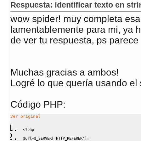
Respuesta: identificar texto en stri
wow spider! muy completa esas
lamentablemente para mi, ya h
de ver tu respuesta, ps parece
Muchas gracias a ambos!
Logré lo que quería usando el 
Código PHP:
Ver original
<?php
$url
=
$_SERVER
[
'HTTP_REFERER'
]
;