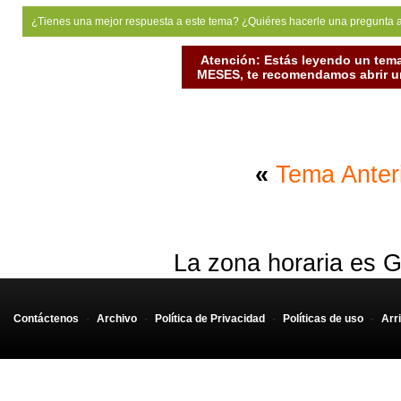
¿Tienes una mejor respuesta a este tema? ¿Quiéres hacerle una pregunta 
Atención: Estás leyendo un tema
MESES, te recomendamos abrir un
«
Tema Anter
La zona horaria es G
Contáctenos
-
Archivo
-
Política de Privacidad
-
Políticas de uso
-
Arr