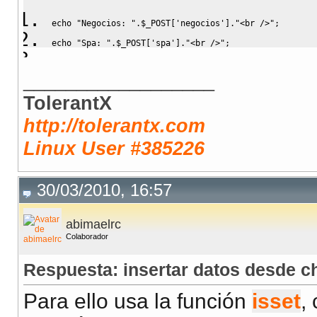
echo
"Negocios: "
.
$_POST
[
'negocios'
]
.
"<br />"
;
echo
"Spa: "
.
$_POST
[
'spa'
]
.
"<br />"
;
echo
"Playas: "
.
$_POST
[
'playas'
]
.
"<br />"
;
__________________
TolerantX
http://tolerantx.com
Linux User #385226
30/03/2010, 16:57
abimaelrc
Colaborador
Respuesta: insertar datos desde 
Para ello usa la función
isset
,