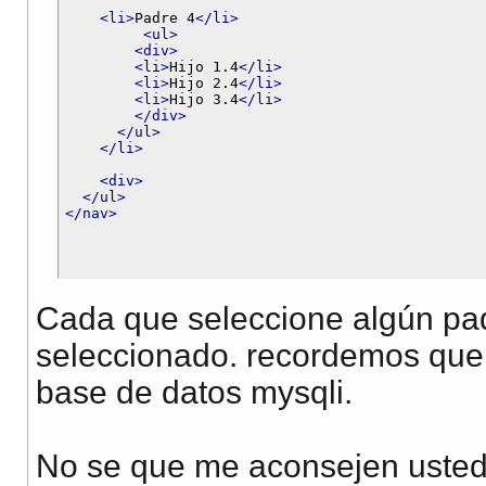
<li>
Padre 4
</li>
<ul>
<div>
<li>
Hijo 1.4
</li>
<li>
Hijo 2.4
</li>
<li>
Hijo 3.4
</li>
</div>
</ul>
</li>
<div>
</ul>
</nav>
Cada que seleccione algún pad
seleccionado. recordemos que l
base de datos mysqli.
No se que me aconsejen usted