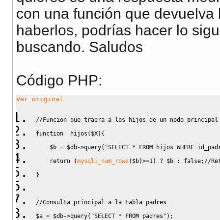
con una función que devuelva 
haberlos, podrías hacer lo sigui
buscando. Saludos
Código PHP:
Ver original
//Funcion que traera a los hijos de un nodo principal
function
  hijos
(
$X
)
{
$b
=
$db
->
query
(
"SELECT * FROM hijos WHERE id_pad
return
(
mysqli_num_rows
(
$b
)
>=
1
)
 ? 
$b
:
false
;
//Re
}
//Consulta principal a la tabla padres
$a
=
$db
->
query
(
"SELECT * FROM padres"
)
;