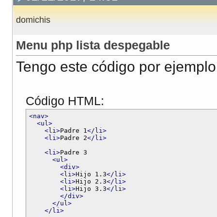
domichis
Menu php lista despegable
Tengo este código por ejemplo
Código HTML:
<nav>
<ul>
<li>
Padre 1
</li>
<li>
Padre 2
</li>
<li>
Padre 3

<ul>
<div>
<li>
Hijo 1.3
</li>
<li>
Hijo 2.3
</li>
<li>
Hijo 3.3
</li>
</div>
</ul>
</li>