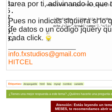
tarea por ti, adivinando lo que
while
(
$rowb
=
$hijos
->
fetch_array
(
)
)
{
Pues no indicas siquiera si lo 
//Mostramos el item hijo en orden
echo
"<li>"
.
$rowb
[
'campo'
]
.
"</li>
de datos o un código jquery qu
}
;
cada click.
__________________
//cerramos la sub lista de hijos y la
info.fxstudios@gmail.com
echo
"</ul></li>"
;
HITCEL
}
else
{
//en case de no tener hijos cerramos 
echo
"</li>"
;
Etiquetas
:
despegable
html
lista
mysql
nombre
variable
}
¿Tienes una mejor respuesta a este tema? ¿Quiéres hacerle una pregunta 
}
}
;
Atención: Estás leyendo un tema
MESES, te recomendamos abrir un
echo
"</ul></nav>"
;