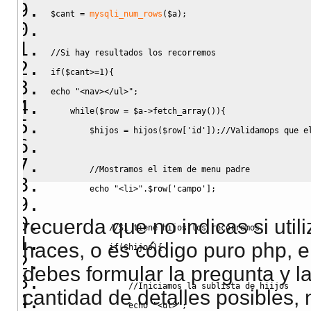
$cant
=
mysqli_num_rows
(
$a
)
;
//Si hay resultados los recorremos
if
(
$cant
>=
1
)
{
echo
"<nav></ul>"
;
while
(
$row
=
$a
->
fetch_array
(
)
)
{
$hijos
=
 hijos
(
$row
[
'id'
]
)
;
//Validamops que e
//Mostramos el item de menu padre
echo
"<li>"
.
$row
[
'campo'
]
;
recuerda que no indicas si util
//Si tiene hijos los recorremos
haces, o es código puro php, e
if
(
$hijos
)
{
debes formular la pregunta y l
//Iniciamos la sublista de hiijos
cantidad de detalles posibles,
echo
"<ul>"
;