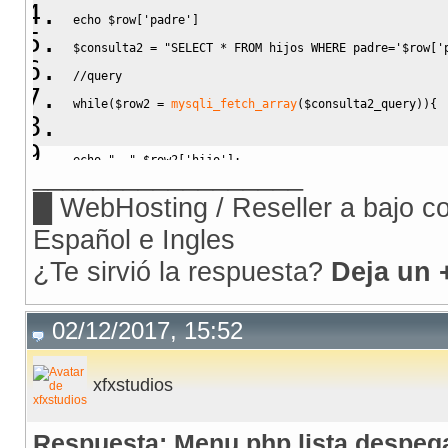
echo
$row
[
'padre'
]
$consulta2
=
"SELECT * FROM hijos WHERE padre='
$row
['
//query
while
(
$row2
=
mysqli_fetch_array
(
$consulta2_query
)
)
{
echo
"- "
.
$row2
[
'hijo'
]
:
__________________
}
//cierro while 2
█ WebHosting / Reseller a bajo co
Español e Ingles
}
//cierro while 1
¿Te sirvió la respuesta?
Deja un 
?>
02/12/2017, 15:52
xfxstudios
Respuesta: Menu php lista despeg