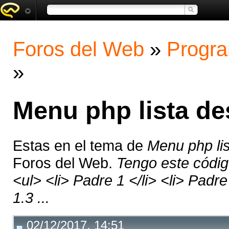
Foros del Web
»
Progra
»
Menu php lista d
Estas en el tema de
Menu php li
Foros del Web.
Tengo este códi
<ul> <li> Padre 1 </li> <li> Padre
1.3 ...
02/12/2017, 14:51