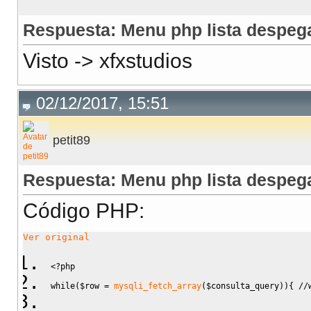
Respuesta: Menu php lista despeg
Visto -> xfxstudios
02/12/2017, 15:51
petit89
Respuesta: Menu php lista despeg
Código PHP:
Ver original
<?php
while
(
$row
=
mysqli_fetch_array
(
$consulta_query
)
)
{
//