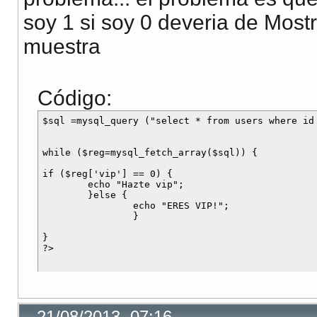
soy 1 si soy 0 deveria de Mostr
muestra
Código:
$sql =mysql_query ("select * from users where id 
while ($reg=mysql_fetch_array($sql)) {

if ($reg['vip'] == 0) {

	echo "Hazte vip";

	}else {

		echo "ERES VIP!";

		}

}

21/08/2013, 07:16