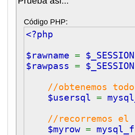
Prueba asi...
Código PHP:
<?php
$rawname
=
$_SESSION
$rawpass
=
$_SESSION
//obtenemos todos l
$usersql
=
mysql
//recorremos el 
$myrow
=
mysql_f