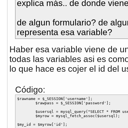
explica más.. de donde vien
de algun formulario? de alg
representa esa variable?
Haber esa variable viene de 
todas las variables asi es como
lo que hace es cojer el id del u
Código:
$rawname = $_SESSION['username'];

	$rawpass = $_SESSION['password'];

	$usersql = mysql_query("SELECT * FROM users WHERE username = '".$rawname."' AND password = '".$rawpass."' LIMIT 1");

	$myrow = mysql_fetch_assoc($usersql);
