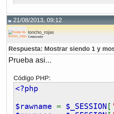
21/08/2013, 09:12
loncho_rojas
Colaborador
Respuesta: Mostrar siendo 1 y mos
Prueba asi...
Código PHP:
<?php
$rawname
=
$_SESSION
[