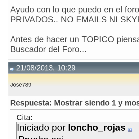
echo
"Hazte v
Ayudo con lo que puedo en el for
}else {
PRIVADOS.. NO EMAILS NI SKY
echo
"ERES VI
}
Antes de hacer un TOPICO piensa 
Buscador del Foro...
?>
21/08/2013, 10:29
Jose789
Respuesta: Mostrar siendo 1 y mos
Cita:
Iniciado por
loncho_rojas