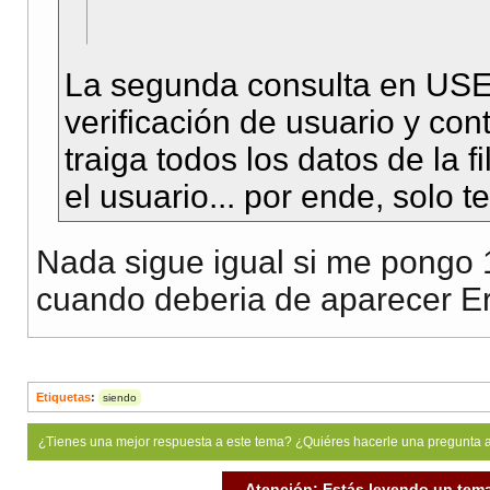
La segunda consulta en USE
//si ya trajiste
verificación de usuario y co
//a generar otra 
traiga todos los datos de la f
// Solo debes com
el usuario... por ende, solo t
if (
$myrow
[
'vip'
echo
"Hazte 
Nada sigue igual si me pongo 
}else {
cuando deberia de aparecer Er
echo
"ERES V
}
Etiquetas
:
siendo
¿Tienes una mejor respuesta a este tema? ¿Quiéres hacerle una pregunta 
?>
Atención: Estás leyendo un tema