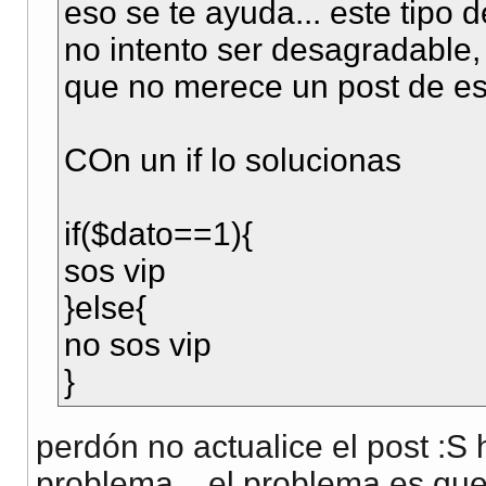
eso se te ayuda... este tipo 
no intento ser desagradable,
que no merece un post de esta
COn un if lo solucionas
if($dato==1){
sos vip
}else{
no sos vip
}
perdón no actualice el post :S
problema... el problema es que