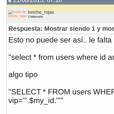
loncho_rojas
Colaborador
Respuesta: Mostrar siendo 1 y mos
Esto no puede ser así.. le falt
"select * from users where id a
algo tipo
"SELECT * FROM users WHERE 
vip='".$my_id."'"