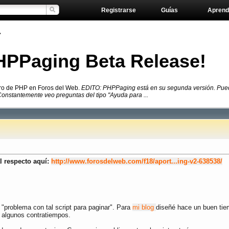
Registrarse
Guías
Aprend
»
HPPaging Beta Release!
oro de PHP en Foros del Web.
EDITO: PHPPaging está en su segunda versión. Puedes
ros... Constantemente veo preguntas del tipo "Ayuda para ...
l respecto aquí:
http://www.forosdelweb.com/f18/aport...ing-v2-638538/
"problema con tal script para paginar". Para
mi blog
diseñé hace un buen tie
 algunos contratiempos.