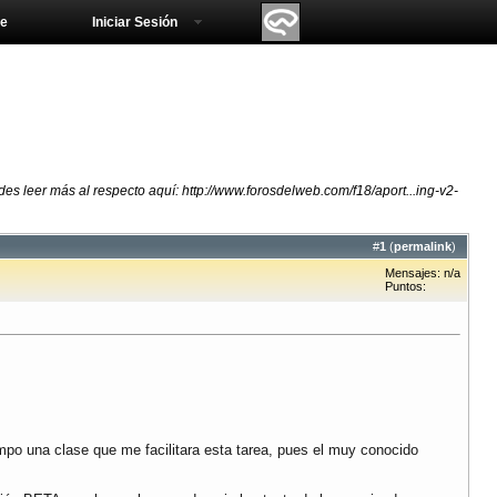
e
Iniciar Sesión
 leer más al respecto aquí: http://www.forosdelweb.com/f18/aport...ing-v2-
#
1
(
permalink
)
Mensajes: n/a
Puntos:
mpo una clase que me facilitara esta tarea, pues el muy conocido