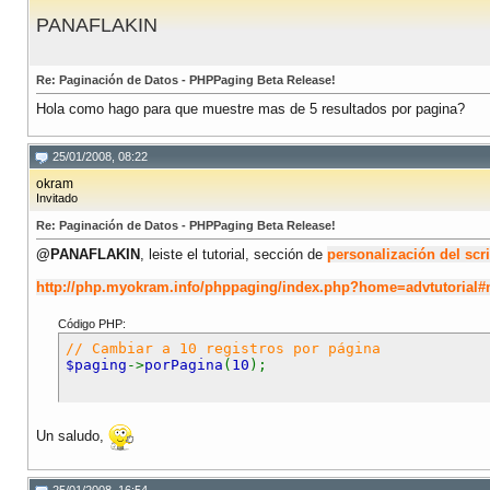
PANAFLAKIN
Re: Paginación de Datos - PHPPaging Beta Release!
Hola como hago para que muestre mas de 5 resultados por pagina?
25/01/2008, 08:22
okram
Invitado
Re: Paginación de Datos - PHPPaging Beta Release!
@PANAFLAKIN
, leiste el tutorial, sección de
personalización del scri
http://php.myokram.info/phppaging/index.php?home=advtutorial#
Código PHP:
// Cambiar a 10 registros por página
$paging
->
porPagina
(
10
);
Un saludo,