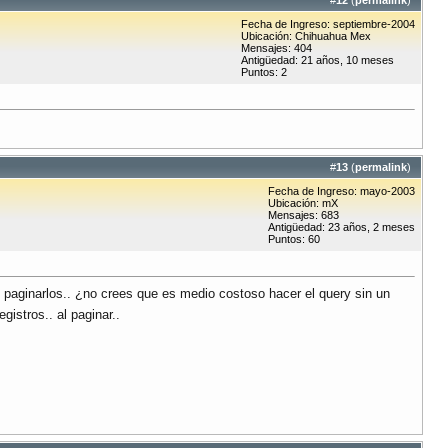
#
12
(
permalink
)
Fecha de Ingreso: septiembre-2004
Ubicación: Chihuahua Mex
Mensajes: 404
Antigüedad: 21 años, 10 meses
Puntos: 2
#
13
(
permalink
)
Fecha de Ingreso: mayo-2003
Ubicación: mX
Mensajes: 683
Antigüedad: 23 años, 2 meses
Puntos: 60
 paginarlos.. ¿no crees que es medio costoso hacer el query sin un
gistros.. al paginar..