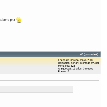
 saberlo pxx
#
3
(
permalink
)
Fecha de Ingreso: mayo-2007
Ubicación: por ahí intentado ayudar
Mensajes: 823
Antigüedad: 19 años, 3 meses
Puntos: 6