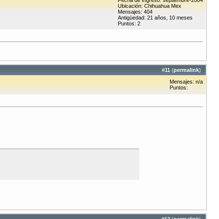
Fecha de Ingreso: septiembre-2004
Ubicación: Chihuahua Mex
Mensajes: 404
Antigüedad: 21 años, 10 meses
Puntos: 2
#
11
(
permalink
)
Mensajes: n/a
Puntos: