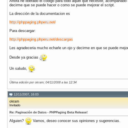
Ahora he liberado el código para todo aquel que necesite, acompañado d
decirme que se puede hacer o como se puede mejorar el script.
La dirección de la documentacion es
http://phppaging.phperu.net/
Para descargar:
http://phppaging.phperu.net/descargas
Les agradeceria mucho echarle un ojo y decirme en que se puede mejo
Desde ya gracias
Un saludo,
Última edición por okram; 04/11/2008 a las
12:34
12/11/2007, 16:03
okram
Invitado
Re: Paginación de Datos - PHPPaging Beta Release!
Alguien?
Vamos, deseo conocer sus opiniones y sugerencias.