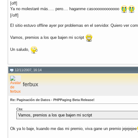
[off]
Ya no molestaré más..... pero.... haganme casoooooooooooo
[/off]
El sitio estuvo offline ayer por problemas en el servidor. Quiero ver c
Vamos, premios a los que bajen mi script
Un saludo,
12/11/2007, 16:14
ferbux
Re: Paginación de Datos - PHPPaging Beta Release!
Cita:
Vamos, premios a los que bajen mi script
Ok ya lo baje, kuando me das mi premio, viva gane un premio jejejejee