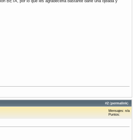
ión BETA, por lo que les agradeceria bastante darle una ojeada y
#
2
(
permalink
)
Mensajes: n/a
Puntos: