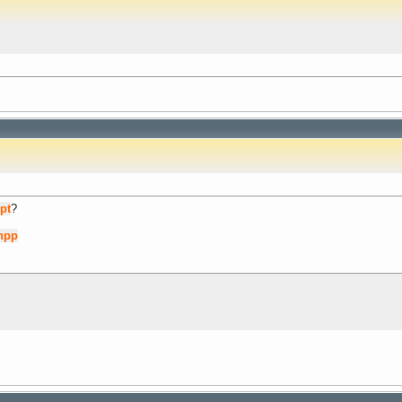
pt
?
npp