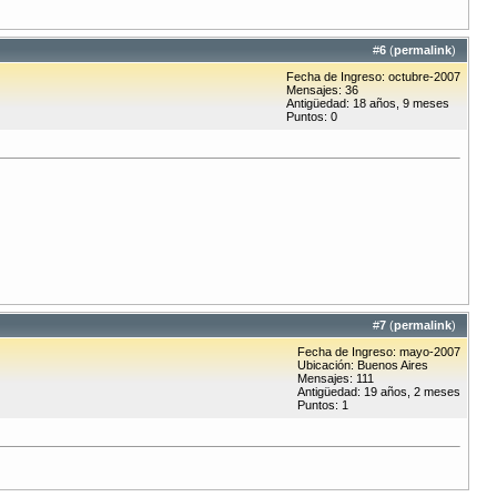
#
6
(
permalink
)
Fecha de Ingreso: octubre-2007
Mensajes: 36
Antigüedad: 18 años, 9 meses
Puntos: 0
#
7
(
permalink
)
Fecha de Ingreso: mayo-2007
Ubicación: Buenos Aires
Mensajes: 111
Antigüedad: 19 años, 2 meses
Puntos: 1