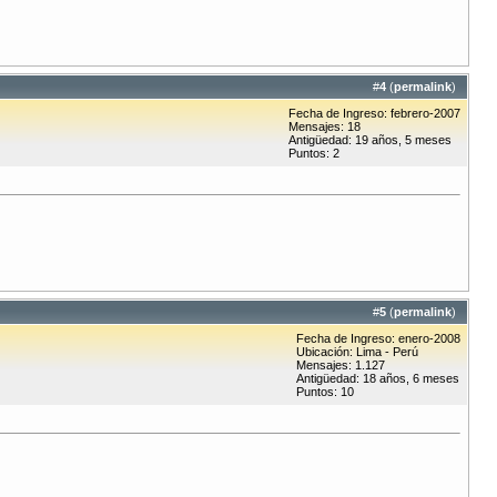
#
4
(
permalink
)
Fecha de Ingreso: febrero-2007
Mensajes: 18
Antigüedad: 19 años, 5 meses
Puntos: 2
#
5
(
permalink
)
Fecha de Ingreso: enero-2008
Ubicación: Lima - Perú
Mensajes: 1.127
Antigüedad: 18 años, 6 meses
Puntos: 10