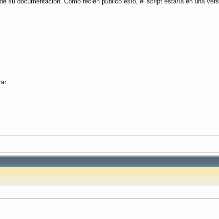
e su documentacion. Como recien publico esto, el script estaría en una vers
rar