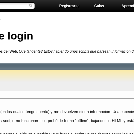
Registrarse
Guías
Aprend
»
e login
os del Web.
Qué tal gente? Estoy haciendo unos scripts que parsean información de
(en los cuales tengo cuenta) y me devuelven cierta información. Una especi
os scritps no funcionan. Los probé de forma "offline", bajando los HTML y est