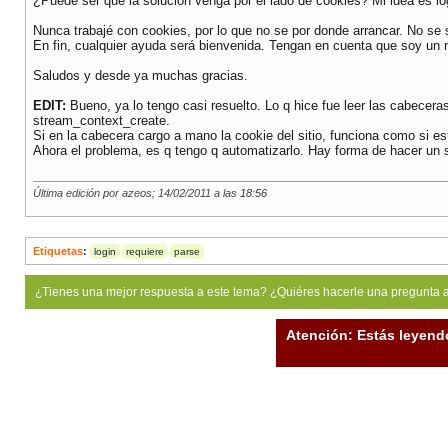
¿Puede ser que la solución venga por el lado de cookies? Mi idea es lo
Nunca trabajé con cookies, por lo que no se por donde arrancar. No se s
En fin, cualquier ayuda será bienvenida. Tengan en cuenta que soy un 
Saludos y desde ya muchas gracias.
EDIT:
Bueno, ya lo tengo casi resuelto. Lo q hice fue leer las cabece
stream_context_create.
Si en la cabecera cargo a mano la cookie del sitio, funciona como si es
Ahora el problema, es q tengo q automatizarlo. Hay forma de hacer un sc
Última edición por azeos; 14/02/2011 a las
18:56
Etiquetas
:
login
requiere
parse
¿Tienes una mejor respuesta a este tema? ¿Quiéres hacerle una pregunta 
Atención: Estás leyend