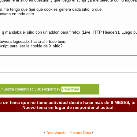
guearme al sitio en cuestión y que luego el script ya me detecte como loguea
i me tengo que fijar que cookies genera cada sitio, o qué.
novato en todo esto.
ras q mandaba el sitio con un addon para firefox (Live HTTP Headers). Luego 
tuviera logueado, hasta ahí todo bien.
ript para leer la cookie de X sitio?
a nuestra comunidad y sus expertos?
Registrate
o un tema que no tiene actividad desde hace más de 6 MESES, t
Nuevo tema en lugar de responder al actual.
«
Tema Anterior
|
Próximo Tema
»