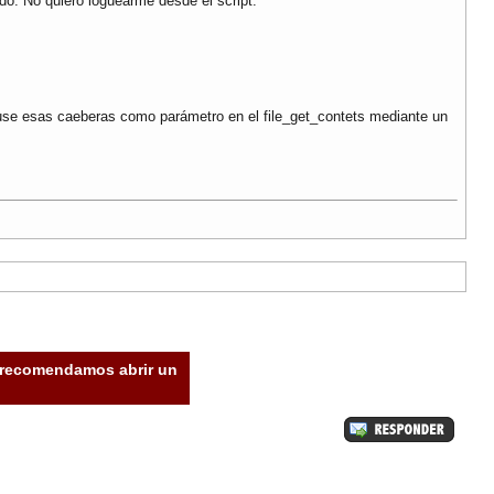
do. No quiero loguearme desde el script.
puse esas caeberas como parámetro en el file_get_contets mediante un
e recomendamos abrir un