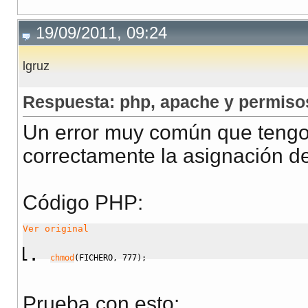
19/09/2011, 09:24
lgruz
Respuesta: php, apache y permiso
Un error muy común que tengo
correctamente la asignación de
Código PHP:
Ver original
chmod
(
FICHERO
,
777
)
;
Prueba con esto: