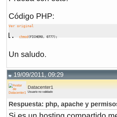
Código PHP:
Ver original
chmod
(
FICHERO
,
0777
)
;
Un saludo.
19/09/2011, 09:29
Datacenter1
Usuario no validado
Respuesta: php, apache y permiso
Si es un hosting compartido m