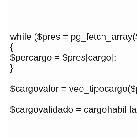
while ($pres = pg_fetch_array(
{
$percargo = $pres[cargo];
}
$cargovalor = veo_tipocargo($
$cargovalidado = cargohabilit