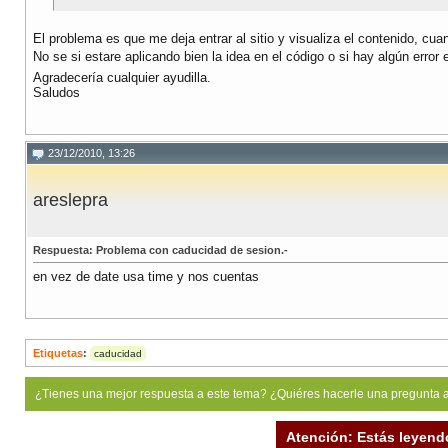
El problema es que me deja entrar al sitio y visualiza el contenido, c
No se si estare aplicando bien la idea en el código o si hay algún erro
Agradecería cualquier ayudilla.
Saludos
23/12/2010, 13:26
areslepra
Respuesta: Problema con caducidad de sesion.-
en vez de date usa time y nos cuentas
Etiquetas
:
caducidad
¿Tienes una mejor respuesta a este tema? ¿Quiéres hacerle una pregunta 
Atención: Estás leyend