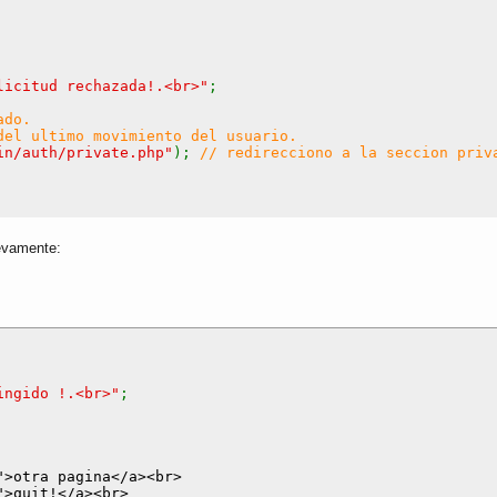
licitud rechazada!.<br>"
;
ado.
del ultimo movimiento del usuario.
in/auth/private.php"
);
// redirecciono a la seccion priv
uevamente:
ingido !.<br>"
;
">otra pagina</a><br>
">quit!</a><br>