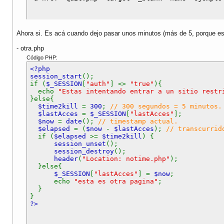
Ahora si. Es acá cuando dejo pasar unos minutos (más de 5, porque es e
- otra.php
Código PHP:
<?php
session_start
();
if (
$_SESSION
[
"auth"
] <>
"true"
){
echo
"Estas intentando entrar a un sitio restr
}else{
$time2kill
=
300
;
// 300 segundos = 5 minutos.
$lastAcces
=
$_SESSION
[
"lastAcces"
];
$now
=
date
();
// timestamp actual.
$elapsed
= (
$now
-
$lastAcces
);
// transcurrid
if (
$elapsed
>=
$time2kill
) {
session_unset
();
session_destroy
();
header
(
"Location: notime.php"
);
}else{
$_SESSION
[
"lastAcces"
] =
$now
;
echo
"esta es otra pagina"
;
}
}
?>