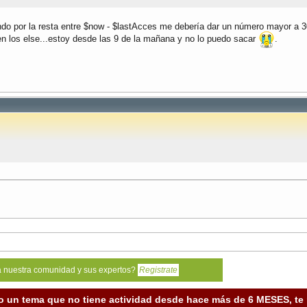
uando por la resta entre $now - $lastAcces me debería dar un número mayor a 3
r en los else...estoy desde las 9 de la mañana y no lo puedo sacar
.
a nuestra comunidad y sus expertos?
Registrate
o un tema que no tiene actividad desde hace más de 6 MESES, t