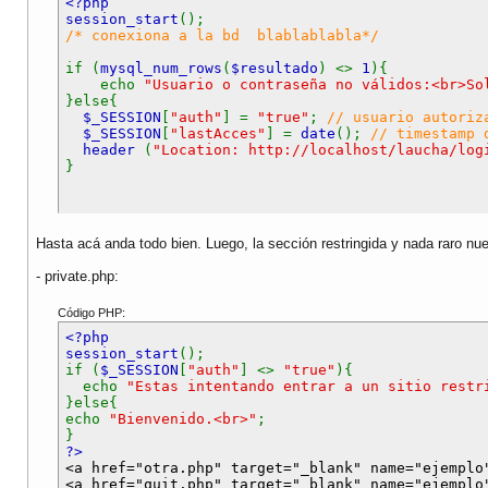
<?php
session_start
();
/* conexiona a la bd blablablabla*/
if (
mysql_num_rows
(
$resultado
) <>
1
){
echo
"Usuario o contraseña no válidos:<br>So
}else{
$_SESSION
[
"auth"
] =
"true"
;
// usuario autoriz
$_SESSION
[
"lastAcces"
] =
date
();
// timestamp 
header
(
"Location: http://localhost/laucha/log
}
Hasta acá anda todo bien. Luego, la sección restringida y nada raro n
- private.php:
Código PHP:
<?php
session_start
();
if (
$_SESSION
[
"auth"
] <>
"true"
){
echo
"Estas intentando entrar a un sitio restr
}else{
echo
"Bienvenido.<br>"
;
}
?>
<a href="otra.php" target="_blank" name="ejemplo
<a href="quit.php" target="_blank" name="ejemplo