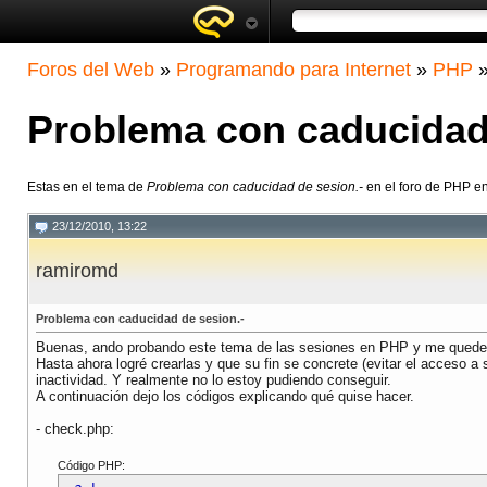
Foros del Web
»
Programando para Internet
»
PHP
Problema con caducidad 
Estas en el tema de
Problema con caducidad de sesion.-
en el foro de PHP e
23/12/2010, 13:22
ramiromd
Problema con caducidad de sesion.-
Buenas, ando probando este tema de las sesiones en PHP y me quede
Hasta ahora logré crearlas y que su fin se concrete (evitar el acceso a 
inactividad. Y realmente no lo estoy pudiendo conseguir.
A continuación dejo los códigos explicando qué quise hacer.
- check.php:
Código PHP: