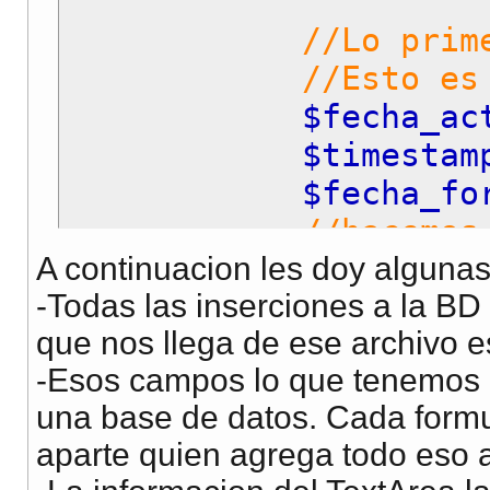
//Lo prim
//Esto es para sa
$fecha_a
$timesta
$fecha_f
//hacemos
A continuacion les doy algunas
//inicio if com
-Todas las inserciones a la BD
if(
$fecha
que nos llega de ese archivo e
-Esos campos lo que tenemos q
una base de datos. Cada formul
//mostram
aparte quien agrega todo eso a
echo
"