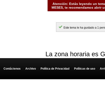
<option>C
Atención: Estás leyendo un tema
MESES, te recomendamos abrir un
<option>Cas
<option>Ca
<option>G
Este tema le ha gustado a 1 per
<option>A
<option>A
<option>L
La zona horaria es G
<option>B
<option>C
Contáctenos
-
Archivo
-
Política de Privacidad
-
Políticas de uso
-
Arr
<option>C
<option>V
<option>P
<option>N