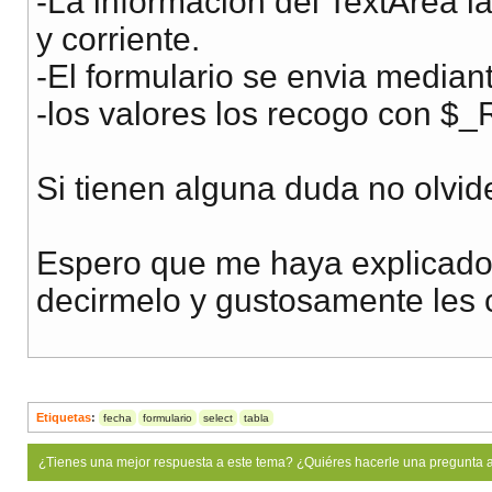
-La informacion del TextArea l
<div class=
y corriente.
<form action='ch
-El formulario se envia media
<input type='hi
-los valores los recogo con 
Titular: <input
Autor: <input t
Si tienen alguna duda no olvide
Titulo redaccion
Categoria Naranj
Espero que me haya explicado 
Publicada: *(0 pa
decirmelo y gustosamente les 
Categoria: <
<option se
<option>E
Etiquetas
:
fecha
formulario
select
tabla
<option>A
<option>M
¿Tienes una mejor respuesta a este tema? ¿Quiéres hacerle una pregunta 