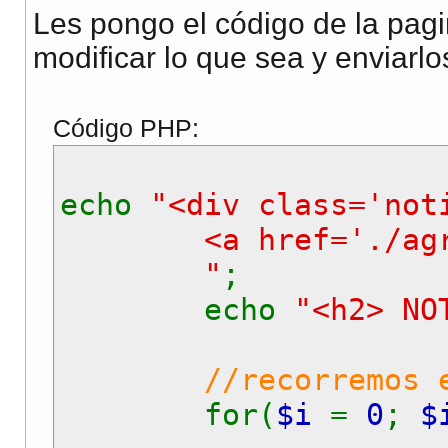
Les pongo el código de la pagi
modificar lo que sea y enviarl
Código PHP:
echo
"<div class='no
<a href='./agregar_
"
;
echo
"<h2> NO
//recorremos 
for(
$i
=
0
;
$