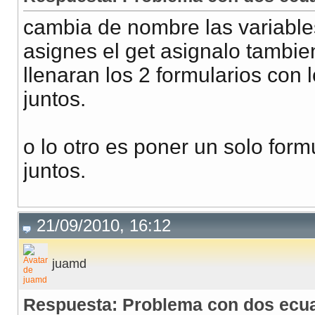
<tr><td align="right"
cambia de nombre las variable
<tr><td align="right"
asignes el get asignalo tambie
<tr><td align="right"
llenaran los 2 formularios con 
<tr><td></td><td><inp
juntos.
</table>
</form name="crecline
o lo otro es poner un solo form
<p>
juntos.
<?
21/09/2010, 16:12
if (
$A
>
0
and
$X
>
0
an
juamd
$Y
=
$A
*
$X
+
$B
;
Respuesta: Problema con dos ecu