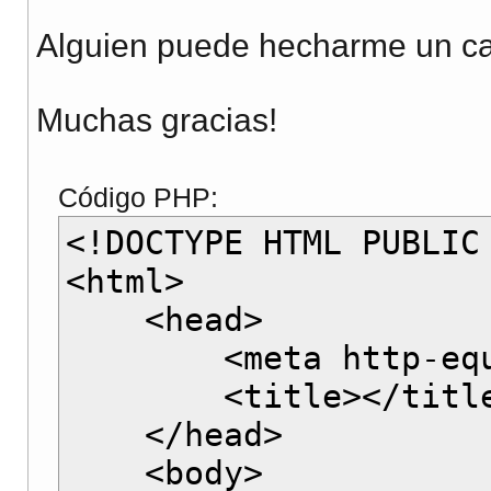
Alguien puede hecharme un c
Muchas gracias!
Código PHP:
<!DOCTYPE HTML PUBLIC
<html>
<head>
<meta http-equiv="C
<title></title
</head>
<body>