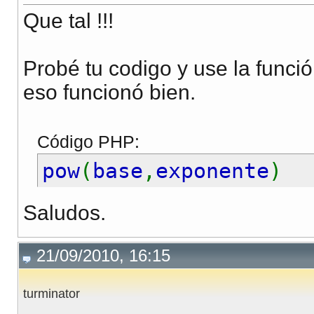
Que tal !!!
echo
"Crecimiento esp
Probé tu codigo y use la funció
} else {
eso funcionó bien.
echo
"Introduce los d
}
Código PHP:
pow
(
base
,
exponente
)
Saludos.
?>
<br>
21/09/2010, 16:15
turminator