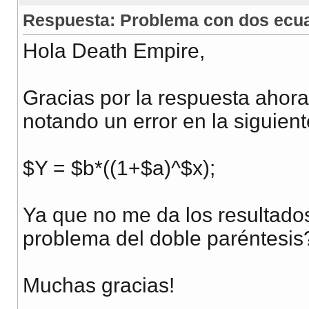
<?php
Respuesta: Problema con dos ecu
echo
"Mètodo 
Hola Death Empire,
$A
=
$_GET
[
'A'
];
$X
=
$_GET
[
'X'
];
Gracias por la respuesta ahor
$B
=
$_GET
[
'B'
];
notando un error en la siguient
?>
$Y = $b*((1+$a)^$x);
<table><tr><td valign
Ya que no me da los resultado
problema del doble paréntesis
<form name="bondyield
<table>
Muchas gracias!
<tr><td align="right"