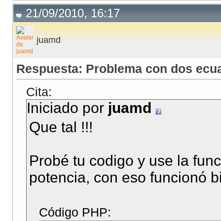
<tr><td align="right"
21/09/2010, 16:17
<tr><td align="right"
<tr><td></td><td><inp
juamd
</table>
Respuesta: Problema con dos ecu
</form name="bondyiel
<p>
Cita:
Iniciado por
juamd
<?
Que tal !!!
if (
$A
>
0
and
$X
>
0
an
Probé tu codigo y use la func
potencia, con eso funcionó b
$Y
=
$B
*((
1
+
$A
)^
$X
);
echo
"Crecimiento esp
Código PHP: