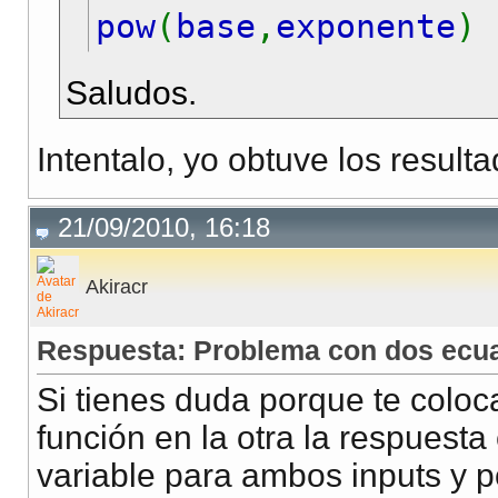
pow
(
base
,
exponente
)
} else {
Saludos.
echo
"Introduce los d
}
Intentalo, yo obtuve los resul
21/09/2010, 16:18
?>
</body>
Akiracr
</html>
Respuesta: Problema con dos ecu
Si tienes duda porque te coloc
función en la otra la respuesta
variable para ambos inputs y p