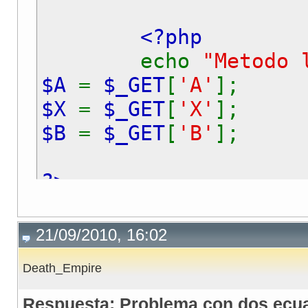
<?php
echo
"Metodo 
$A
=
$_GET
[
'A'
];
$X
=
$_GET
[
'X'
];
$B
=
$_GET
[
'B'
];
?>
<table><tr><td valign
21/09/2010, 16:02
Death_Empire
<form name="creclinea
<table>
Respuesta: Problema con dos ecu