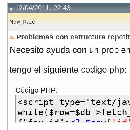
12/04/2011, 22:43
New_Race
Problemas con estructura repetit
Necesito ayuda con un proble
tengo el siguiente codigo php:
Código PHP:
<script type="text/j
while($row=$db->fetch
{"fav_id":
<?=$row
[
'id