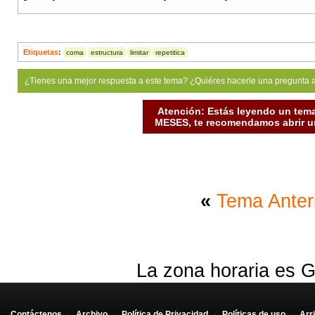
Etiquetas
:
coma
estructura
limitar
repetitica
¿Tienes una mejor respuesta a este tema? ¿Quiéres hacerle una pregunta 
Atención: Estás leyendo un tema
MESES, te recomendamos abrir un
«
Tema Anter
La zona horaria es G
Contáctenos
-
Archivo
-
Política de Privacidad
-
Políticas de uso
-
Arr