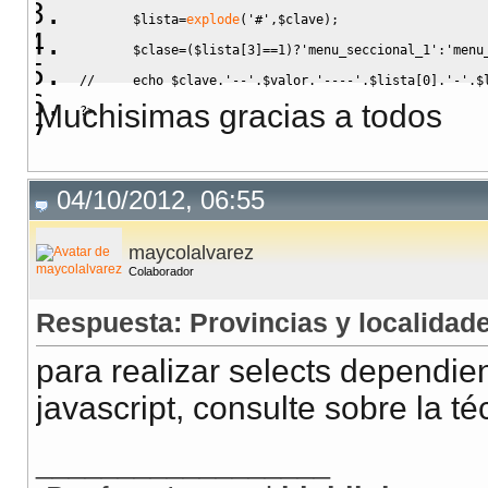
$lista
=
explode
(
'#'
,
$clave
)
;
$clase
=
(
$lista
[
3
]
==
1
)
?
'menu_seccional_1'
:
'menu
//     echo $clave.'--'.$valor.'----'.$lista[0].'-'.$
Muchisimas gracias a todos
?>
    <a href="
<?php
echo
'publicaciones.php'
.
'?r='
.
cod
<?php
04/10/2012, 06:55
maycolalvarez
Colaborador
Respuesta: Provincias y localidad
para realizar selects dependie
javascript, consulte sobre la té
__________________