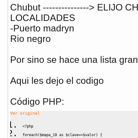
Chubut ---------------> ELIJ
LOCALIDADES
-Puerto madryn
Rio negro
Por sino se hace una lista gra
Aqui les dejo el codigo
Código PHP:
Ver original
<?php
foreach
(
$mapa_10
as
$clave
=>
$valor
)
{