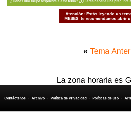
¿Tienes una mejor respuesta a este tema? ¿Quiéres hacerle una pregunta 
Atención: Estás leyendo un tema
MESES, te recomendamos abrir un
«
Tema Anter
La zona horaria es G
Contáctenos
-
Archivo
-
Política de Privacidad
-
Políticas de uso
-
Arr