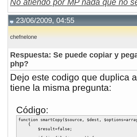
No atiendo por MP nada que no se
23/06/2009, 04:55
chefnelone
Respuesta: Se puede copiar y pega
php?
Dejo este codigo que duplica ar
tiene la misma pregunta:
Código:
function smartCopy($source, $dest, $options=arra
    {

        $result=false;
