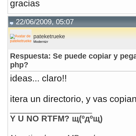
gracias
22/06/2009, 05:07
pateketrueke
Modernizr
Respuesta: Se puede copiar y pega
php?
ideas... claro!!
itera un directorio, y vas copia
__________________
Y U NO RTFM? щ(ºдºщ)