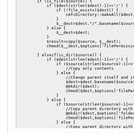
        if (is_file($source)) {

            if ($dest[strlen($dest)-1]=='/') {

                if (!file_exists($dest)) {

                    cmfcDirectory::makeAll($dest,
                }

                $__dest=$dest."/".basename($sourc
            } else {

                $__dest=$dest;

            }

            $result=copy($source, $__dest);

            chmod($__dest,$options['filePermissio
        } elseif(is_dir($source)) {

            if ($dest[strlen($dest)-1]=='/') {

                if ($source[strlen($source)-1]=='
                    //Copy only contents

                } else {

                    //Change parent itself and it
                    $dest=$dest.basename($source)
                    @mkdir($dest);

                    chmod($dest,$options['filePer
                }

            } else {

                if ($source[strlen($source)-1]=='
                    //Copy parent directory with 
                    @mkdir($dest,$options['folder
                    chmod($dest,$options['filePer
                } else {

                    //Copy parent directory with 
                    @mkdir($dest,$options['folder