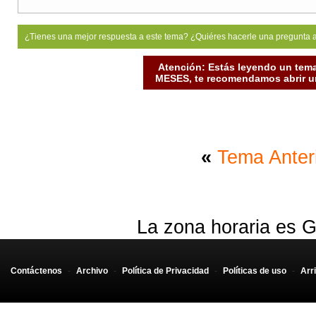
                    chmod($dest,$options['filePer
                }

            }

¿Tienes una mejor respuesta a este tema? ¿Quiéres hacerle una pregunta 
            $dirHandle=opendir($source);

            while($file=readdir($dirHandle))

Atención: Estás leyendo un tema
            {

                if($file!="." && $file!="..")

MESES, te recomendamos abrir un
                {

                    if(!is_dir($dirsource."/".$fi
                        $__dest=$dest."/".$file;

                    } else {

                        $__dest=$dest."/".$file;

                    }

                    //echo "$source/$file ||| $__
«
Tema Anter
                    $result=smartCopy($source."/"
                }

            }

            closedir($dirHandle);

        } else {

La zona horaria es G
            $result=false;

        }

        return $result;

    }

Contáctenos
-
Archivo
-
Política de Privacidad
-
Políticas de uso
-
Arr