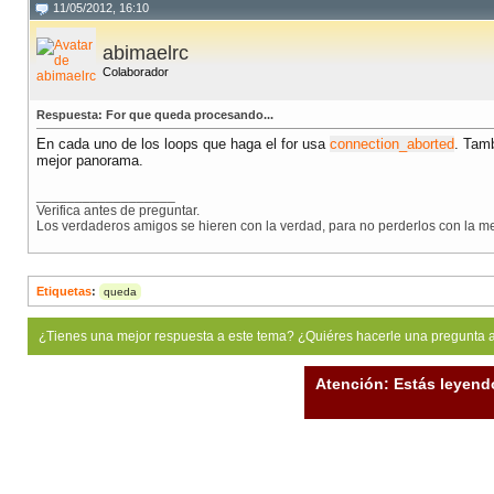
11/05/2012, 16:10
abimaelrc
Colaborador
Respuesta: For que queda procesando...
En cada uno de los loops que haga el for usa
connection_aborted
. Tam
mejor panorama.
__________________
Verifica antes de preguntar.
Los verdaderos amigos se hieren con la verdad, para no perderlos con la me
Etiquetas
:
queda
¿Tienes una mejor respuesta a este tema? ¿Quiéres hacerle una pregunta 
Atención: Estás leyend