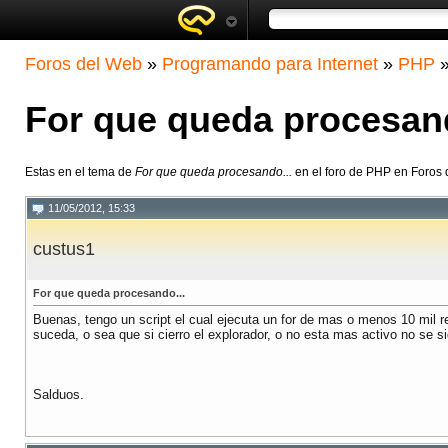
Foros del Web
»
Programando para Internet
»
PHP
For que queda procesand
Estas en el tema de
For que queda procesando...
en el foro de PHP en Foros
11/05/2012, 15:33
custus1
For que queda procesando...
Buenas, tengo un script el cual ejecuta un for de mas o menos 10 mil r
suceda, o sea que si cierro el explorador, o no esta mas activo no se s
Salduos.