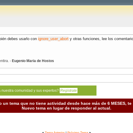
bién debes usarlo con
ignore_user_abort
y otras funciones, lee los comentari
ntira. -
Eugenio Maria de Hostos
a nuestra comunidad y sus expertos?
Registrate
o un tema que no tiene actividad desde hace más de 6 MESES, t
Nuevo tema en lugar de responder al actual.
«
Tema Anterior
|
Próximo Tema
»