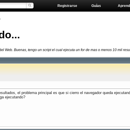
Registrarse
Guías
Aprend
»
o...
 del Web.
Buenas, tengo un script el cual ejecuta un for de mas o menos 10 mil resul
esultados, el problema principal es que si cierro el navegador queda ejecutan
iga ejecutando?