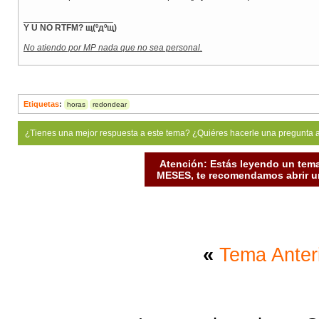
__________________
Y U NO RTFM? щ(ºдºщ)
No atiendo por MP nada que no sea personal.
Etiquetas
:
horas
redondear
¿Tienes una mejor respuesta a este tema? ¿Quiéres hacerle una pregunta 
Atención: Estás leyendo un tema
MESES, te recomendamos abrir un
«
Tema Anter