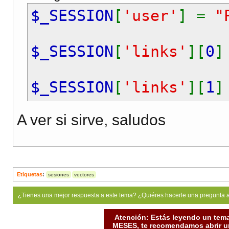
$_SESSION
[
'user'
] =
"
$_SESSION
[
'links'
][
0
]
$_SESSION
[
'links'
][
1
]
A ver si sirve, saludos
$_SESSION
[
'links'
][
2
]
$_SESSION
[
'links'
][
2
]
Etiquetas
:
sesiones
vectores
¿Tienes una mejor respuesta a este tema? ¿Quiéres hacerle una pregunta 
Atención: Estás leyendo un tema
MESES, te recomendamos abrir un