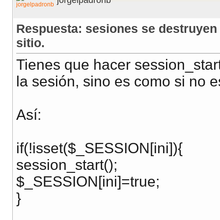
jorgelpadronb
Respuesta: sesiones se destruyen 
sitio.
Tienes que hacer session_start
la sesión, sino es como si no e
Así:
retu
else:
if(!isset($_SESSION[ini]){
retu
session_start();
endif
$_SESSION[ini]=true;
}
}