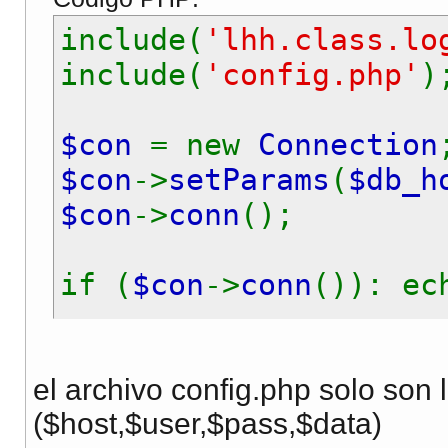
}
include(
'lhh.class.lo
public functi
include(
'config.php'
)
mysql
}
$con
= new
Connection
$con
->
setParams
(
$db_h
}
$con
->
conn
();
class
Login
{
if (
$con
->
conn
()): ec
private
$user
$username
=
$_REQUEST
private
$pass
$password
=
$_REQUEST
el archivo config.php solo son 
($host,$user,$pass,$data)