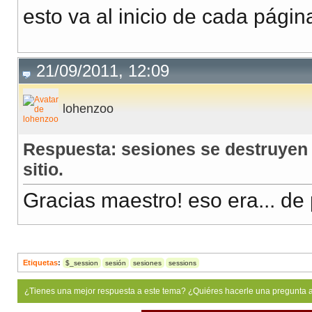
}
esto va al inicio de cada página
21/09/2011, 12:09
lohenzoo
Respuesta: sesiones se destruyen 
sitio.
Gracias maestro! eso era... de p
Etiquetas
:
$_session
sesión
sesiones
sessions
¿Tienes una mejor respuesta a este tema? ¿Quiéres hacerle una pregunta 