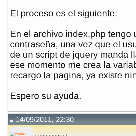
public functi
$login
= new
Login
;
$this
El proceso es el siguiente:
$login
->
setLogin
(
$use
$this
$login
->
login
();
En el archivo index.php tengo 
}
contraseña, una vez que el usua
echo(
$_SESSION
[
'pass'
de un script de jquery manda l
public functi
ese momento me crea la variab
$que
recargo la pagina, ya existe n
Espero su ayuda.
$res
$dat
14/09/2011, 22:30
if (
$