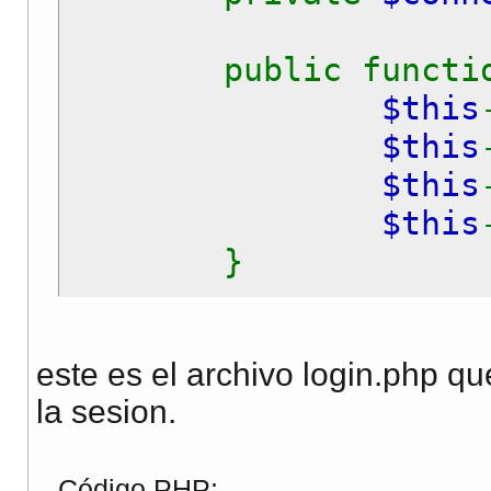
public functi
$this
$this
$this
$this
}
public functi
este es el archivo login.php qu
$this
la sesion.
if (
$
else: re
Código PHP: