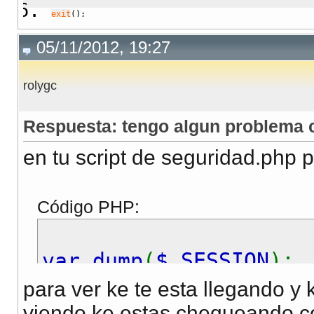
exit
(
)
;
}
05/11/2012, 19:27
?>
[/CODE]
rolygc
Respuesta: tengo algun problema c
en tu script de seguridad.php 
Código PHP:
var_dump
(
$_SESSION
);
para ver ke te esta llegando y 
viendo ke estas chequeando com