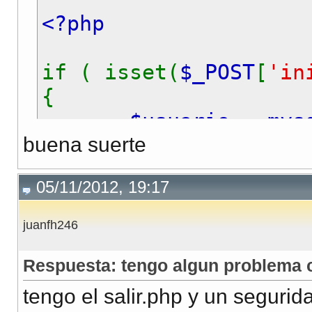
<?php
if ( isset(
$_POST
[
'in
{
$usuario
=
mys
buena suerte
$pwd
=
my
05/11/2012, 19:17
// chequear usu
$query
=
"SELEC
juanfh246
if (
mysql_num_
Respuesta: tengo algun problema c
{
tengo el salir.php y un segurid