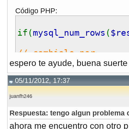
Código PHP:
if(
mysql_num_rows
(
$re
// cambialo por
espero te ayude, buena suerte
if(
mysql_num_rows
(
$qu
05/11/2012, 17:37
juanfh246
Respuesta: tengo algun problema c
ahora me encuentro con otro p