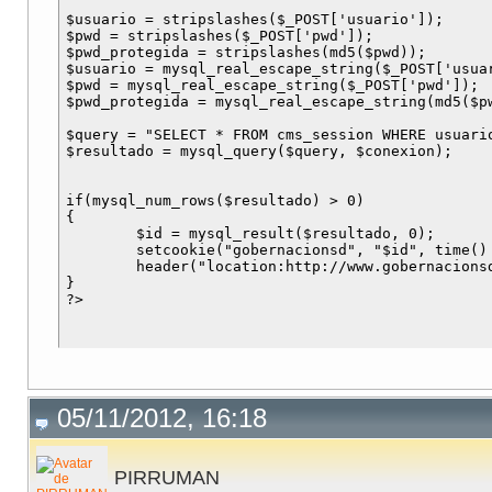
$usuario = stripslashes($_POST['usuario']);

$pwd = stripslashes($_POST['pwd']);

$pwd_protegida = stripslashes(md5($pwd));

$usuario = mysql_real_escape_string($_POST['usuar
$pwd = mysql_real_escape_string($_POST['pwd']);

$pwd_protegida = mysql_real_escape_string(md5($pw
$query = "SELECT * FROM cms_session WHERE usuario
$resultado = mysql_query($query, $conexion);

if(mysql_num_rows($resultado) > 0)

{

	$id = mysql_result($resultado, 0);

	setcookie("gobernacionsd", "$id", time() + 3600);

	header("location:http://www.gobernacionsd.comyr.com/formularios/formulario_insercion.php");

}

05/11/2012, 16:18
PIRRUMAN