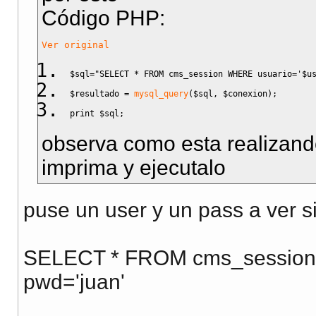
Código PHP:
Ver original
$sql
=
"SELECT * FROM cms_session WHERE usuario='
$u
$resultado
=
mysql_query
(
$sql
,
$conexion
)
;
print
$sql
;
observa como esta realizando 
imprima y ejecutalo
puse un user y un pass a ver si
SELECT * FROM cms_session 
pwd='juan'