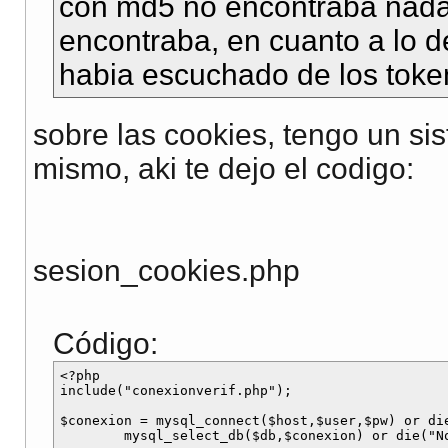
con md5 no encontraba nada 
encontraba, en cuanto a lo 
habia escuchado de los toke
sobre las cookies, tengo un si
mismo, aki te dejo el codigo:
sesion_cookies.php
Código:
<?php 

include("conexionverif.php");

$conexion = mysql_connect($host,$user,$pw) or di
	mysql_select_db($db,$conexion) or die("No se puede seleccionar BD");
