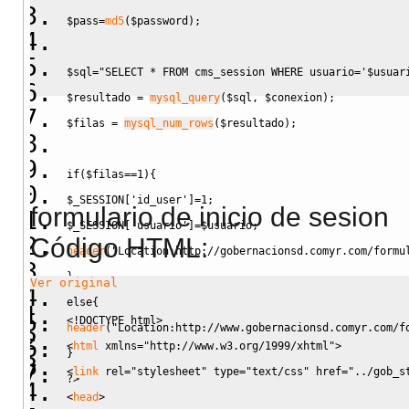
$pass
=
md5
(
$password
)
;
$sql
=
"SELECT * FROM cms_session WHERE usuario='
$usuar
$resultado
=
mysql_query
(
$sql
,
$conexion
)
;
$filas
=
mysql_num_rows
(
$resultado
)
;
if
(
$filas
==
1
)
{
$_SESSION
[
'id_user'
]
=
1
;
formulario de inicio de sesion
$_SESSION
[
'usuario'
]
=
$usuario
;
Código HTML:
header
(
"Location:http://gobernacionsd.comyr.com/formu
}
Ver original
else
{
<!DOCTYPE html>
header
(
"Location:http://www.gobernacionsd.comyr.com/f
<
html
 xmlns
=
"http://www.w3.org/1999/xhtml"
>
}
<
link
rel
=
"stylesheet"
type
=
"text/css"
href
=
"../gob_s
?>
<
head
>