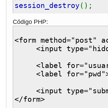
session_destroy
();
// redireccionar a do
Código PHP:
header
(
'location: a_t
<form method="post" a
<input type="hidden
<label for="usuario"
<label for="pwd">Pas
<input type="submi
</form>