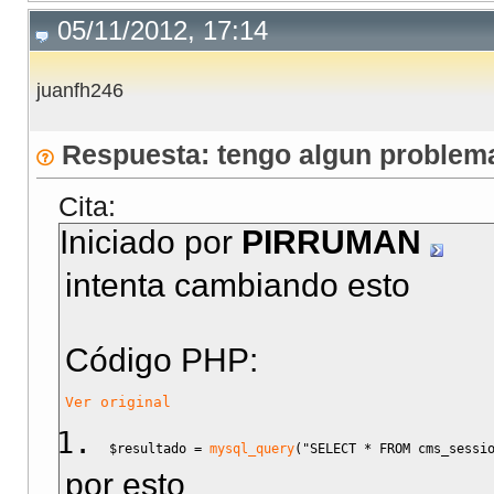
05/11/2012, 17:14
juanfh246
Respuesta: tengo algun problema
Cita:
Iniciado por
PIRRUMAN
intenta cambiando esto
Código PHP:
Ver original
$resultado
=
mysql_query
(
"SELECT * FROM cms_sessi
por esto