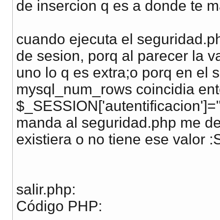
header
(
'l
de insercion q es a donde te 
exit;
}
cuando ejecuta el seguridad.ph
de sesion, porq al parecer la va
echo
"<br /> <
uno lo q es extra;o porq en el s
mysql_num_rows coincidia ento
}
$_SESSION['autentificacion']=
manda al seguridad.php me dev
existiera o no tiene ese valor :
?>
salir.php:
Código PHP: