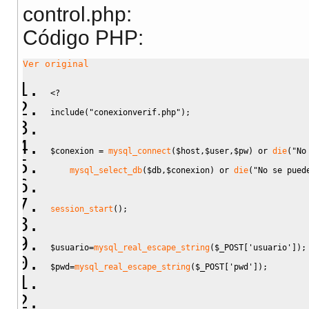
control.php:
Código PHP:
Ver original
<?
include
(
"conexionverif.php"
)
;
$conexion
=
mysql_connect
(
$host
,
$user
,
$pw
)
 or 
die
(
"No
mysql_select_db
(
$db
,
$conexion
)
 or 
die
(
"No se pued
session_start
(
)
;
$usuario
=
mysql_real_escape_string
(
$_POST
[
'usuario'
]
)
;
$pwd
=
mysql_real_escape_string
(
$_POST
[
'pwd'
]
)
;