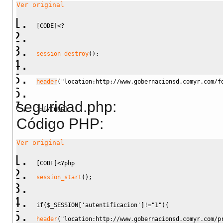
Ver original
[CODE]
<?
session_destroy
(
)
;
header
(
"location:http://www.gobernacionsd.comyr.com/f
seguridad.php:
?>
[/CODE]
Código PHP:
Ver original
[CODE]
<?php
session_start
(
)
;
if
(
$_SESSION
[
'autentificacion'
]
!=
"1"
)
{
header
(
"location:http://www.gobernacionsd.comyr.com/p