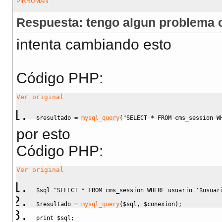
Respuesta: tengo algun problema c
intenta cambiando esto
Código PHP:
Ver original
$resultado
=
mysql_query
(
"SELECT * FROM cms_session W
por esto
Código PHP:
Ver original
$sql
=
"SELECT * FROM cms_session WHERE usuario='
$usuar
$resultado
=
mysql_query
(
$sql
,
$conexion
)
;
print
$sql
;