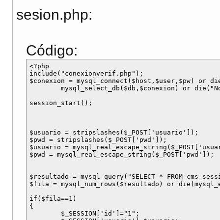
sesion.php:
Código:
<?php 

include("conexionverif.php");

$conexion = mysql_connect($host,$user,$pw) or di
	mysql_select_db($db,$conexion) or die("No se puede seleccionar BD");

session_start();

$usuario = stripslashes($_POST['usuario']);

$pwd = stripslashes($_POST['pwd']);

$usuario = mysql_real_escape_string($_POST['usuar
$pwd = mysql_real_escape_string($_POST['pwd']);

$resultado = mysql_query("SELECT * FROM cms_sess
$fila = mysql_num_rows($resultado) or die(mysql_e
if($fila==1)

{

	$_SESSION['id']="1";
