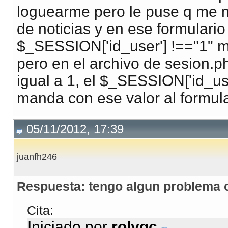
loguearme pero le puse q me m
de noticias y en ese formulari
$_SESSION['id_user'] !=="1" m
pero en el archivo de sesion.p
igual a 1, el $_SESSION['id_us
manda con ese valor al formular
05/11/2012, 17:39
juanfh246
Respuesta: tengo algun problema c
Cita:
Iniciado por
rolygc