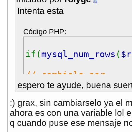
Intenta esta
Código PHP:
if(
mysql_num_rows
(
$r
// cambialo por
espero te ayude, buena suer
if(
mysql_num_rows
(
$q
:) grax, sin cambiarselo ya e
ahora es con una variable lol e
q cuando puse ese mensaje no 