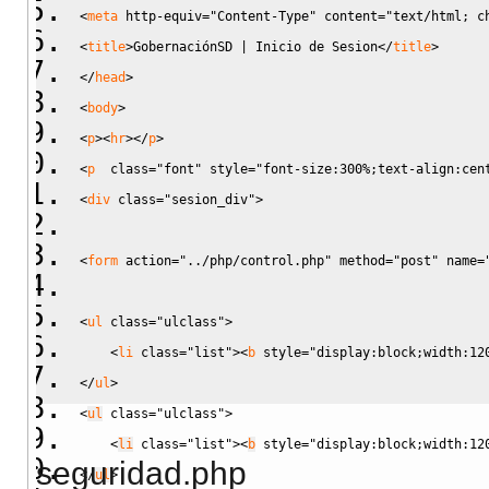
<
meta
http-equiv
=
"Content-Type"
content
=
"text/html; c
<
title
>
GobernaciónSD | Inicio de Sesion
<
/
title
>
<
/
head
>
<
body
>
<
p
><
hr
><
/
p
>
<
p
class
=
"font"
style
=
"font-size:300%;text-align:cen
<
div
class
=
"sesion_div"
>
<
form
action
=
"../php/control.php"
method
=
"post"
name
=
<
ul
class
=
"ulclass"
>
<
li
class
=
"list"
><
b
style
=
"display:block;width:12
<
/
ul
>
<
ul
class
=
"ulclass"
>
<
li
class
=
"list"
><
b
style
=
"display:block;width:12
seguridad.php
<
/
ul
>