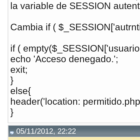
la variable de SESSION autent
Cambia if ( $_SESSION['autrntifi
if ( empty($_SESSION['usuario'
echo 'Acceso denegado.';
exit;
}
else{
header('location: permitido.php'
}
05/11/2012, 22:22