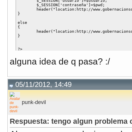
	$_SESSION['usuario']=$usuario;

	$_SESSION['contraseña']=$pwd;

	header("location:http://www.gobernacionsd.comyr.com/formularios/formulario_insercion.php");

}

else

{

	header("location:http://www.gobernacionsd.comyr.com/formularios/formulario_sesion.php?error=err");

}

alguna idea de q pasa? :/
05/11/2012, 14:49
punk-devil
Respuesta: tengo algun problema c