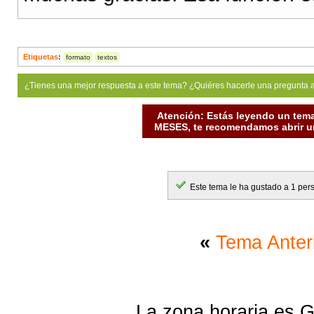
Etiquetas
:
formato
textos
¿Tienes una mejor respuesta a este tema? ¿Quiéres hacerle una pregunta 
Atención: Estás leyendo un tema
MESES, te recomendamos abrir un
Este tema le ha gustado a 1 per
«
Tema Anter
La zona horaria es G