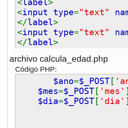
<
label
>
<
input type
=
"text"
na
</
label
>
<
input type
=
"text"
na
</
label
>
<
input type
=
"text"
na
archivo calcula_edad.php
<
p
>
Código PHP:
<
label
>
$ano
=
$_POST
[
'a
<
input type
=
"submit"
$mes
=
$_POST
[
'mes'
</
label
>
$dia
=
$_POST
[
'dia'
</
p
>
</
form
>