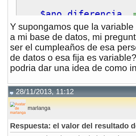
$ano_diferencia
$mes_diferencia
Y supongamos que la variable 
$dia_diferenci
a mi base de datos, mi pregunt
if (
$dia_diferen
ser el cumpleaños de esa pers
$ano_diferenc
de datos o esa fija es variable
podria dar una idea de como i
echo
$ano_difere
28/11/2013, 11:12
marlanga
Respuesta: el valor del resultado 