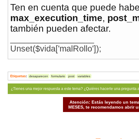
Ten en cuenta que puede haber
max_execution_time
,
post_m
también pueden afectar.
__________________
Unset($vida['malRollo']);
Etiquetas
:
desaparecen
formulario
post
variables
¿Tienes una mejor respuesta a este tema? ¿Quiéres hacerle una pregunta 
Atención: Estás leyendo un tema
MESES, te recomendamos abrir un