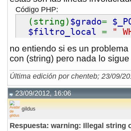
Código PHP:
(string)
$grado
=
$_P
$filtro_local
=
" W
$tit_cons_esc
=
'<h
no entiendo si es un problema 
con (string) pero nada lo sig
Última edición por chenteb; 23/09/2
23/09/2012, 16:06
gildus
Respuesta: warning: Illegal string o