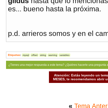
gildus
hasta que lo mencionas
es... bueno hasta la próxima.
p.d. arrieros somos y en el ca
Etiquetas
:
mysql
offset
string
warning
variables
¿Tienes una mejor respuesta a este tema? ¿Quiéres hacerle una pregunta 
Atención: Estás leyendo un tema
MESES, te recomendamos abrir un
«
Tema Anter