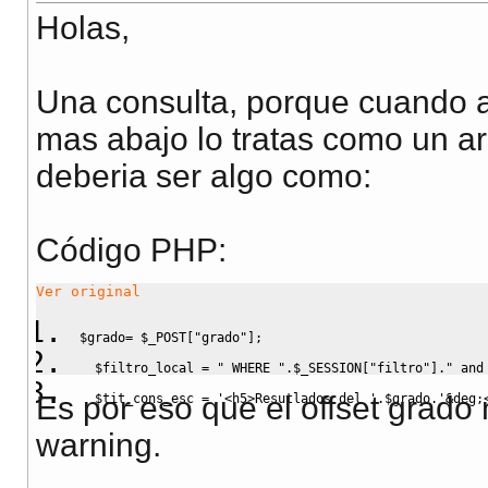
Holas,
Una consulta, porque cuando a
mas abajo lo tratas como un ar
deberia ser algo como:
Código PHP:
Ver original
$grado
=
$_POST
[
"grado"
]
;
$filtro_local
=
" WHERE "
.
$_SESSION
[
"filtro"
]
.
" and
Es por eso que el offset grado 
$tit_cons_esc
=
'<h5>Resutlados del '
.
$grado
.
'&deg;
warning.