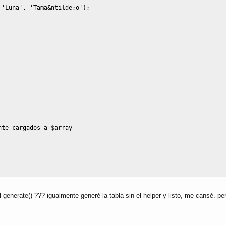
'Luna'
,
'Tama&ntilde;o'
)
;
nte cargados a $array
l generate() ??? igualmente generé la tabla sin el helper y listo, me cansé. per