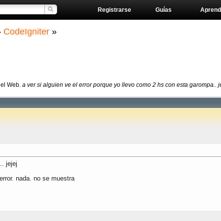
Registrarse
Guías
Aprend
»
CodeIgniter
»
del Web.
a ver si alguien ve el error porque yo llevo como 2 hs con esta garompa.. j
. jejej
error. nada. no se muestra