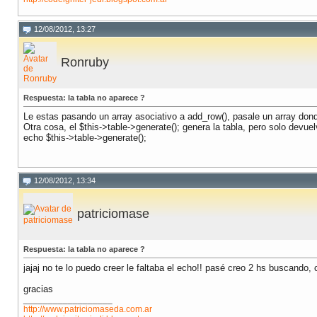
12/08/2012, 13:27
Ronruby
Respuesta: la tabla no aparece ?
Le estas pasando un array asociativo a add_row(), pasale un array don
Otra cosa, el $this->table->generate(); genera la tabla, pero solo devu
echo $this->table->generate();
12/08/2012, 13:34
patriciomase
Respuesta: la tabla no aparece ?
jajaj no te lo puedo creer le faltaba el echo!! pasé creo 2 hs buscand
gracias
__________________
http://www.patriciomaseda.com.ar