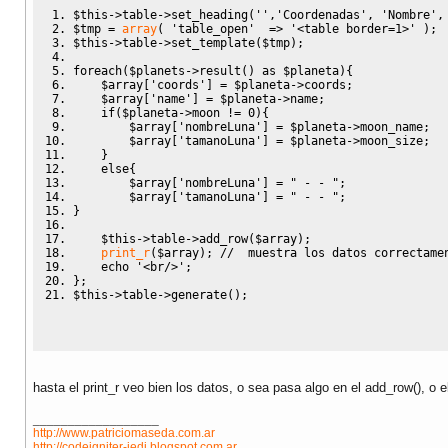
$this
->
table
->
set_heading
(
''
,
'Coordenadas'
,
'Nombre'
,
$tmp
=
array
(
'table_open'
=>
'<table border=1>'
)
;
$this
->
table
->
set_template
(
$tmp
)
;
foreach
(
$planets
->
result
(
)
as
$planeta
)
{
$array
[
'coords'
]
=
$planeta
->
coords
;
$array
[
'name'
]
=
$planeta
->
name
;
if
(
$planeta
->
moon
!=
0
)
{
$array
[
'nombreLuna'
]
=
$planeta
->
moon_name
;
$array
[
'tamanoLuna'
]
=
$planeta
->
moon_size
;
}
else
{
$array
[
'nombreLuna'
]
=
" - - "
;
$array
[
'tamanoLuna'
]
=
" - - "
;
}
$this
->
table
->
add_row
(
$array
)
;
print_r
(
$array
)
;
//  muestra los datos correctame
echo
'<br/>'
;
}
;
$this
->
table
->
generate
(
)
;
hasta el print_r veo bien los datos, o sea pasa algo en el add_row(), o e
__________________
http://www.patriciomaseda.com.ar
http://codeigniter-jedi.blogspot.com.ar