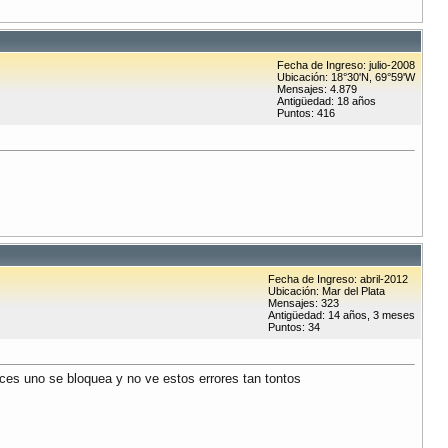
Fecha de Ingreso: julio-2008
Ubicación: 18°30'N, 69°59'W
Mensajes: 4.879
Antigüedad: 18 años
Puntos: 416
Fecha de Ingreso: abril-2012
Ubicación: Mar del Plata
Mensajes: 323
Antigüedad: 14 años, 3 meses
Puntos: 34
eces uno se bloquea y no ve estos errores tan tontos