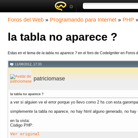
Foros del Web
»
Programando para Internet
»
PHP
la tabla no aparece ?
Estas en el tema de
la tabla no aparece ?
en el foro de CodeIgniter en Foros 
11/08/2012, 17:33
patriciomase
la tabla no aparece ?
a ver si alguien ve el error porque yo llevo como 2 hs con esta garompa.
simplemente la tabla no aparece, no hay html alguno generado, no hay 
en la vista:
Código PHP:
Ver original