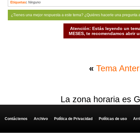
Etiquetas
:
Ninguno
¿Tienes una mejor respuesta a este tema? ¿Quiéres hacerle una pregunta 
Atención: Estás leyendo un tema
MESES, te recomendamos abrir un
«
Tema Anter
La zona horaria es G
Contáctenos
-
Archivo
-
Política de Privacidad
-
Políticas de uso
-
Arr