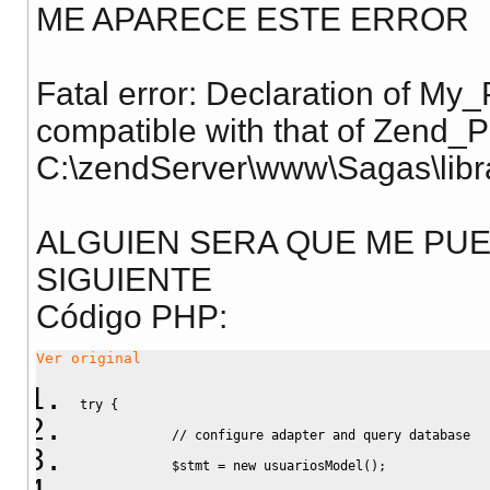
ME APARECE ESTE ERROR
Fatal error: Declaration of M
compatible with that of Zend_
C:\zendServer\www\Sagas\libra
ALGUIEN SERA QUE ME PUE
SIGUIENTE
Código PHP:
Ver original
try 
{
// configure adapter and query database
$stmt
=
new
 usuariosModel
(
)
;