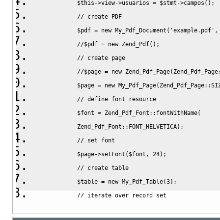
$this
->
view
->
usuarios
=
$stmt
->
campos
(
)
;
// create PDF
$pdf
=
new
 My_Pdf_Document
(
'example.pdf'
,
//$pdf = new Zend_Pdf();
// create page
//$page = new Zend_Pdf_Page(Zend_Pdf_Page
$page
=
new
 My_Pdf_Page
(
Zend_Pdf_Page
::
SI
// define font resource
$font
=
 Zend_Pdf_Font
::
fontWithName
(
            Zend_Pdf_Font
::
FONT_HELVETICA
)
;
// set font
$page
->
setFont
(
$font
,
24
)
;
// create table
$table
=
new
 My_Pdf_Table
(
3
)
;
// iterate over record set
// set up table content