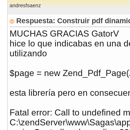
}
andresfsaenz
// add table to page
$page
->
addTable
(
$table
,
0
,
0
)
;
Respuesta: Construir pdf dinam
// add page to document
MUCHAS GRACIAS GatorV
$pdf
->
addPage
(
$page
)
;
hice lo que indicabas en una d
// save as file
$pdf
->
save
(
)
;
utilizando
echo
'SUCCESS: Document saved!'
;
}
 catch 
(
Zend_Pdf_Exception 
$e
)
{
$page = new Zend_Pdf_Page(
die
(
'PDF error: '
.
$e
->
getMessage
(
)
)
;
}
 catch 
(
Exception 
$e
)
{
esta librería pero en consecue
die
(
'Application error: '
.
$e
->
getMessag
}
Fatal error: Call to undefined
C:\zendServer\www\Sagas\appli