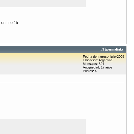
 on line 15
#
3
(
permalink
)
Fecha de Ingreso: julio-2009
Ubicación: Argentina!
Mensajes: 324
Antigüedad: 17 años
Puntos: 4