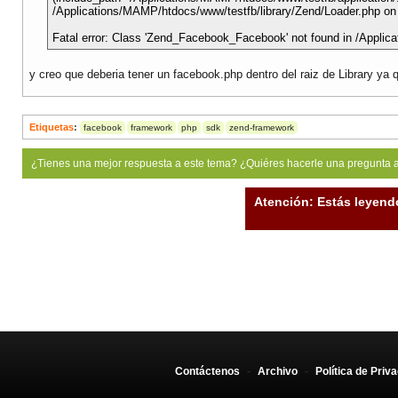
/Applications/MAMP/htdocs/www/testfb/library/Zend/Loader.php on 
Fatal error: Class 'Zend_Facebook_Facebook' not found in /Applica
y creo que deberia tener un facebook.php dentro del raiz de Library ya
Etiquetas
:
facebook
framework
php
sdk
zend-framework
¿Tienes una mejor respuesta a este tema? ¿Quiéres hacerle una pregunta 
Atención: Estás leyend
Contáctenos
-
Archivo
-
Política de Priv