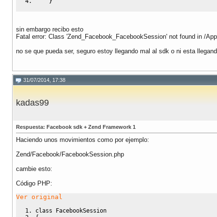
}
sin embargo recibo esto
Fatal error: Class 'Zend_Facebook_FacebookSession' not found in /Appl
no se que pueda ser, seguro estoy llegando mal al sdk o ni esta llega
31/07/2014, 17:38
kadas99
Respuesta: Facebook sdk + Zend Framework 1
Haciendo unos movimientos como por ejemplo:
Zend/Facebook/FacebookSession.php
cambie esto:
Código PHP:
Ver original
class
 FacebookSession