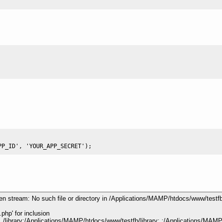
PP_ID'
,
'YOUR_APP_SECRET'
)
;
 stream: No such file or directory in /Applications/MAMP/htdocs/www/testfb/
hp' for inclusion
/library:/Applications/MAMP/htdocs/www/testfb/library:.:/Applications/MAMP/b