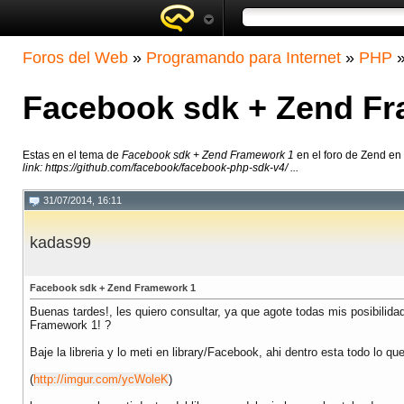
Foros del Web
»
Programando para Internet
»
PHP
Facebook sdk + Zend F
Estas en el tema de
Facebook sdk + Zend Framework 1
en el foro de Zend en
link: https://github.com/facebook/facebook-php-sdk-v4/ ...
31/07/2014, 16:11
kadas99
Facebook sdk + Zend Framework 1
Buenas tardes!, les quiero consultar, ya que agote todas mis posibilid
Framework 1! ?
Baje la libreria y lo meti en library/Facebook, ahi dentro esta todo lo qu
(
http://imgur.com/ycWoleK
)