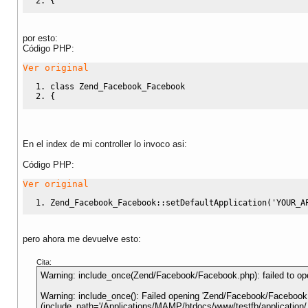
{
por esto:
Código PHP:
Ver original
class
 Zend_Facebook_Facebook
{
En el index de mi controller lo invoco asi:
Código PHP:
Ver original
Zend_Facebook_Facebook
::
setDefaultApplication
(
'YOUR_A
pero ahora me devuelve esto:
Cita:
Warning: include_once(Zend/Facebook/Facebook.php): failed to open
Warning: include_once(): Failed opening 'Zend/Facebook/Facebook.p
(include_path='/Applications/MAMP/htdocs/www/testfb/application/..