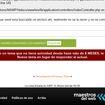
line 141
tions/MAMP/htdocs/www/testfb/application/controllers/IndexController.php on 
 que zend esta buscando un archivo ahi, realmente no se la razon y no se com
a nuestra comunidad y sus expertos?
Registrate
o un tema que no tiene actividad desde hace más de 6 MESES, t
Nuevo tema en lugar de responder al actual.
«
Tema Anterior
|
Próximo Tema
»
La zona horaria es GMT -6. Ahora son las 02:29.
acidad
-
Políticas de uso
-
Arriba