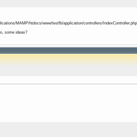
ications/MAMP/htdocs/www/testfb/application/controllers/IndexController.php
ndo, some ideas?