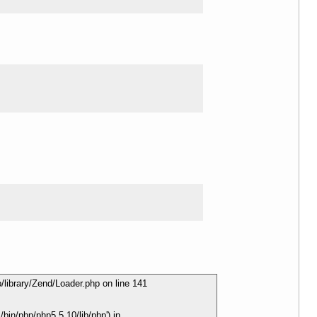
library/Zend/Loader.php on line 141
in/php/php5.5.10/lib/php') in