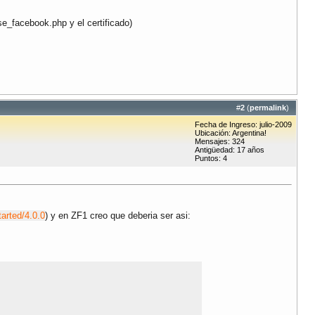
e_facebook.php y el certificado)
#
2
(
permalink
)
Fecha de Ingreso: julio-2009
Ubicación: Argentina!
Mensajes: 324
Antigüedad: 17 años
Puntos: 4
arted/4.0.0
) y en ZF1 creo que deberia ser asi: