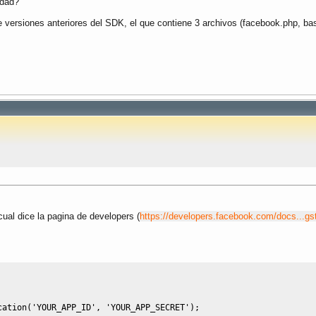
rdad?
versiones anteriores del SDK, el que contiene 3 archivos (facebook.php, bas
 cual dice la pagina de developers (
https://developers.facebook.com/docs...gst
cation
(
'YOUR_APP_ID'
,
'YOUR_APP_SECRET'
)
;