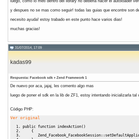
luego, como lo meti dentro del library no deberia hacer el autoloader ve
y despues no se mas como seguir! todas las guias que encontre son de 
necesito ayuda! estoy trabado en este punto hace varios dias!
muchas gracias!
31/07/2014, 17:09
kadas99
Respuesta: Facebook sdk + Zend Framework 1
De nuevo por aca, jajaj, les comento algo mas
luego de poner el sdk en la lib de ZF1, estoy intentando inicializarla tal
Código PHP:
Ver original
public
function
 indexAction
(
)
{
       Zend_Facebook_FacebookSession
::
setDefaultAppli