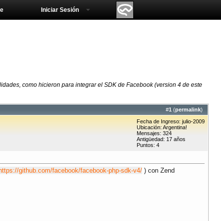
e
Iniciar Sesión
ilidades, como hicieron para integrar el SDK de Facebook (version 4 de este
#
1
(
permalink
)
Fecha de Ingreso: julio-2009
Ubicación: Argentina!
Mensajes: 324
Antigüedad: 17 años
Puntos: 4
https://github.com/facebook/facebook-php-sdk-v4/
) con Zend