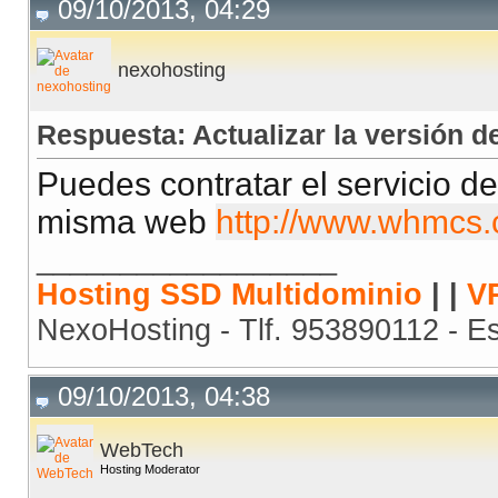
09/10/2013, 04:29
nexohosting
Respuesta: Actualizar la versión
Puedes contratar el servicio de
misma web
http://www.whmcs.
__________________
Hosting SSD Multidominio
| |
V
NexoHosting - Tlf. 953890112 - E
09/10/2013, 04:38
WebTech
Hosting Moderator