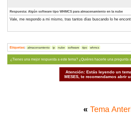
Respuesta: Algún software tipo WHMCS para almacenamiento en la nube
Vale, me respondo a mi mismo, tras tantos días buscando lo he encon
Etiquetas
:
almacenamiento
ip
nube
software
tipo
whmcs
¿Tienes una mejor respuesta a este tema? ¿Quiéres hacerle una pregunta 
Atención: Estás leyendo un tema
MESES, te recomendamos abrir un
«
Tema Anter