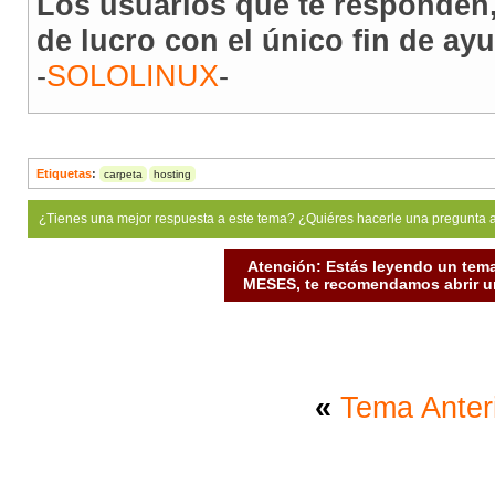
Los usuarios que te responden,
de lucro con el único fin de ay
-
SOLOLINUX
-
Etiquetas
:
carpeta
hosting
¿Tienes una mejor respuesta a este tema? ¿Quiéres hacerle una pregunta 
Atención: Estás leyendo un tema
MESES, te recomendamos abrir un
«
Tema Anter