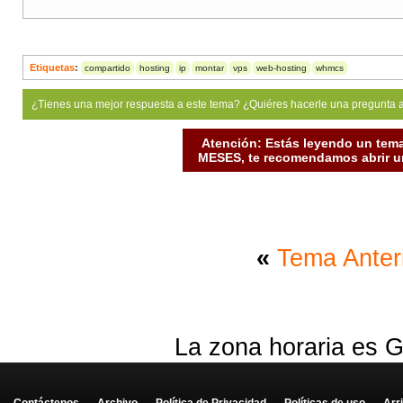
Etiquetas
:
compartido
hosting
ip
montar
vps
web-hosting
whmcs
¿Tienes una mejor respuesta a este tema? ¿Quiéres hacerle una pregunta 
Atención: Estás leyendo un tema
MESES, te recomendamos abrir un
«
Tema Anter
La zona horaria es G