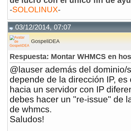
de lucro con el único fin de ay
-
SOLOLINUX
-
03/12/2014, 07:07
GospeliDEA
Respuesta: Montar WHMCS en hos
@lauser además del dominio/su
depende de la dirección IP, es 
hacia un servidor con IP difere
debes hacer un "re-issue" de la
de whmcs.
Saludos!
__________________