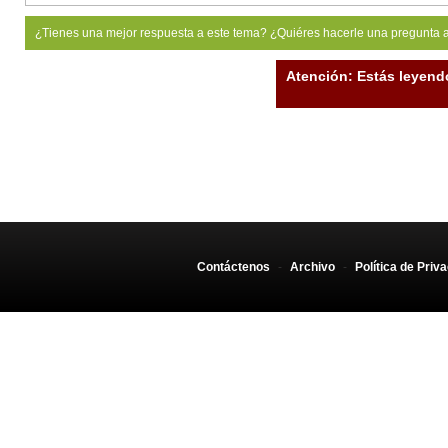
¿Tienes una mejor respuesta a este tema? ¿Quiéres hacerle una pregunta 
Atención: Estás leyend
Contáctenos
-
Archivo
-
Política de Priv