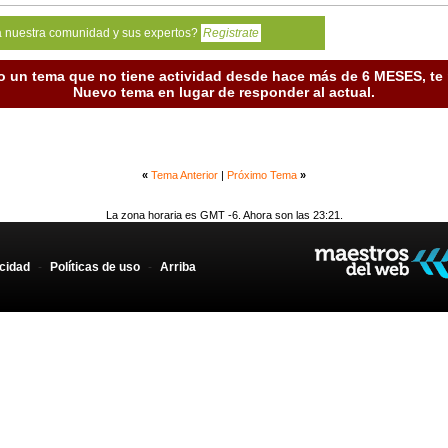
a nuestra comunidad y sus expertos?
Registrate
o un tema que no tiene actividad desde hace más de 6 MESES, t
Nuevo tema en lugar de responder al actual.
«
Tema Anterior
|
Próximo Tema
»
La zona horaria es GMT -6. Ahora son las 23:21.
acidad
-
Políticas de uso
-
Arriba