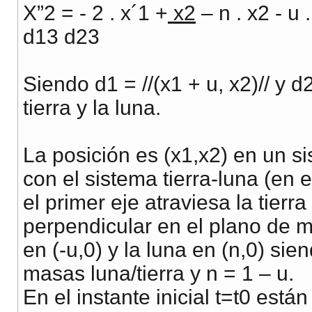
X”2 = - 2 . x´1 +
x2
– n . x2 - u 
d13 d23
Siendo d1 = //(x1 + u, x2)// y d2
tierra y la luna.
La posición es (x1,x2) en un 
con el sistema tierra-luna (en e
el primer eje atraviesa la tierr
perpendicular en el plano de mo
en (-u,0) y la luna en (n,0) si
masas luna/tierra y n = 1 – u.
En el instante inicial t=t0 está