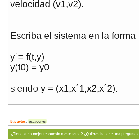
velocidad (v1,v2).
Escriba el sistema en la forma
y´= f(t,y)
y(t0) = y0
siendo y = (x1;x´1;x2;x´2).
Etiquetas
:
ecuaciones
¿Tienes una mejor respuesta a este tema? ¿Quiéres hacerle una pregunta 