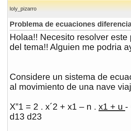
loly_pizarro
Problema de ecuaciones diferenci
Holaa!! Necesito resolver este
del tema!! Alguien me podria a
Considere un sistema de ecuac
al movimiento de una nave viaja
X”1 = 2 . x´2 + x1 – n .
x1 + u
-
d13 d23