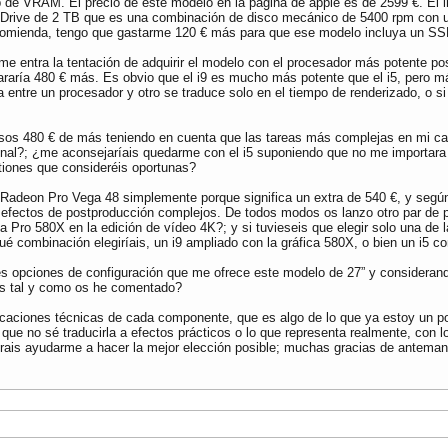
 de VRAM. El precio de este modelo en la página de apple es de 2599 €. E
n Drive de 2 TB que es una combinación de disco mecánico de 5400 rpm con u
ecomienda, tengo que gastarme 120 € más para que ese modelo incluya un S
 me entra la tentación de adquirir el modelo con el procesador más potente p
raría 480 € más. Es obvio que el i9 es mucho más potente que el i5, pero má
cia entre un procesador y otro se traduce solo en el tiempo de renderizado, o
sos 480 € de más teniendo en cuenta que las tareas más complejas en mi cas
nal?; ¿me aconsejaríais quedarme con el i5 suponiendo que no me importara 
stiones que consideréis oportunas?
una Radeon Pro Vega 48 simplemente porque significa un extra de 540 €, y seg
on efectos de postproducción complejos. De todos modos os lanzo otro par de
 Pro 580X en la edición de vídeo 4K?; y si tuvieseis que elegir solo una de la
ué combinación elegiríais, un i9 ampliado con la gráfica 580X, o bien un i5 c
es opciones de configuración que me ofrece este modelo de 27” y considerando
as tal y como os he comentado?
ficaciones técnicas de cada componente, que es algo de lo que ya estoy un 
ue no sé traducirla a efectos prácticos o lo que representa realmente, con l
erais ayudarme a hacer la mejor elección posible; muchas gracias de anteman