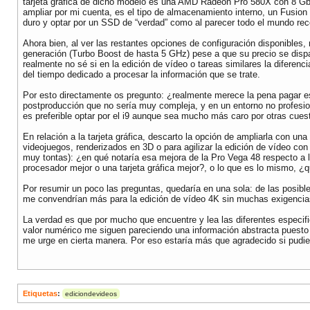
tarjeta gráfica de dicho modelo es una AMD Radeon Pro 580X con 8 Gb
ampliar por mi cuenta, es el tipo de almacenamiento interno, un Fusio
duro y optar por un SSD de “verdad” como al parecer todo el mundo r
Ahora bien, al ver las restantes opciones de configuración disponibles,
generación (Turbo Boost de hasta 5 GHz) pese a que su precio se dispa
realmente no sé si en la edición de vídeo o tareas similares la diferen
del tiempo dedicado a procesar la información que se trate.
Por esto directamente os pregunto: ¿realmente merece la pena pagar e
postproducción que no sería muy compleja, y en un entorno no profesio
es preferible optar por el i9 aunque sea mucho más caro por otras cue
En relación a la tarjeta gráfica, descarto la opción de ampliarla con 
videojuegos, renderizados en 3D o para agilizar la edición de vídeo c
muy tontas): ¿en qué notaría esa mejora de la Pro Vega 48 respecto a la
procesador mejor o una tarjeta gráfica mejor?, o lo que es lo mismo, ¿q
Por resumir un poco las preguntas, quedaría en una sola: de las posibl
me convendrían más para la edición de vídeo 4K sin muchas exigenci
La verdad es que por mucho que encuentre y lea las diferentes especi
valor numérico me siguen pareciendo una información abstracta puesto q
me urge en cierta manera. Por eso estaría más que agradecido si pudi
Etiquetas
:
ediciondevideos