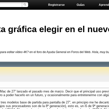
Registrarse
Guías
Aprend
a gráfica elegir en el nuev
 para editar vídeo 4K?
en el foro de Ayuda General en Foros del Web.
Hola, muy bu
Mac de 27” lanzado el pasado mes de marzo. Decir que el principal uso previs
ro a poder hacerlo en un futuro, y ocasionalmente para entretenerme con algú
s tres modelos base de partida para pantalla de 27”, en principio me he deca
jos sus procesadores son de la 8ª generación), esto es, un i5 de 9ª generac