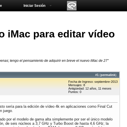
e
Iniciar Sesión
o iMac para editar vídeo
enas; tengo el pensamiento de adquirir en breve el nuevo iMac de 27”
#
1
(
permalink
)
Fecha de Ingreso: septiembre-2013
Mensajes: 8
Antigüedad: 12 años, 11 meses
Puntos: 0
to sería para la edición de vídeo 4k en aplicaciones como Final Cut
n juego.
ntado por el modelo de gama alta simplemente por ser el único modelo
ión, de seis núcleos a 3,7 GHz y Turbo Boost de hasta 4,6 GHz; la