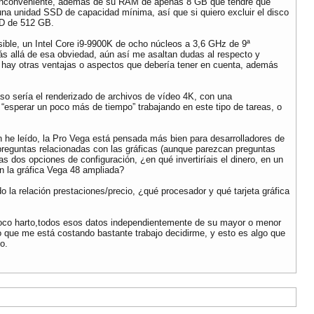
l inconveniente, además de su RAM de apenas 8 GB que tendré que
na unidad SSD de capacidad mínima, así que si quiero excluir el disco
SD de 512 GB.
osible, un Intel Core i9-9900K de ocho núcleos a 3,6 GHz de 9ª
s allá de esa obviedad, aún así me asaltan dudas al respecto y
 si hay otras ventajas o aspectos que debería tener en cuenta, además
o sería el renderizado de archivos de vídeo 4K, con una
“esperar un poco más de tiempo” trabajando en este tipo de tareas, o
ún he leído, la Pro Vega está pensada más bien para desarrolladores de
 preguntas relacionadas con las gráficas (aunque parezcan preguntas
s dos opciones de configuración, ¿en qué invertiríais el dinero, en un
on la gráfica Vega 48 ampliada?
 la relación prestaciones/precio, ¿qué procesador y qué tarjeta gráfica
poco harto,todos esos datos independientemente de su mayor o menor
o que me está costando bastante trabajo decidirme, y esto es algo que
o.