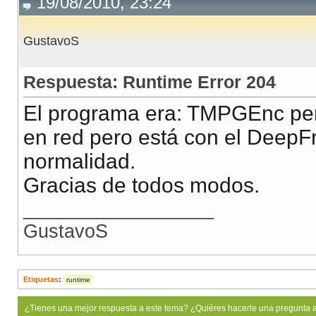
19/08/2010, 23:24
GustavoS
Respuesta: Runtime Error 204
El programa era: TMPGEnc per
en red pero está con el DeepFre
normalidad.
Gracias de todos modos.
__________________
GustavoS
Etiquetas
:
runtime
¿Tienes una mejor respuesta a este tema? ¿Quiéres hacerle una pregunta 