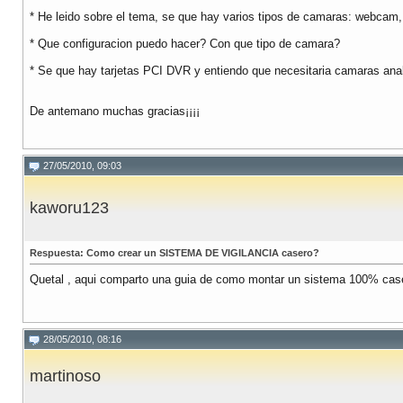
* He leido sobre el tema, se que hay varios tipos de camaras: webcam
* Que configuracion puedo hacer? Con que tipo de camara?
* Se que hay tarjetas PCI DVR y entiendo que necesitaria camaras ana
De antemano muchas gracias¡¡¡¡
27/05/2010, 09:03
kaworu123
Respuesta: Como crear un SISTEMA DE VIGILANCIA casero?
Quetal , aqui comparto una guia de como montar un sistema 100% case
28/05/2010, 08:16
martinoso