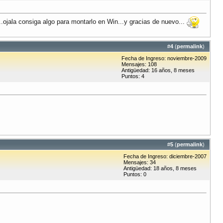
...ojala consiga algo para montarlo en Win...y gracias de nuevo...
#
4
(
permalink
)
Fecha de Ingreso: noviembre-2009
Mensajes: 108
Antigüedad: 16 años, 8 meses
Puntos: 4
#
5
(
permalink
)
Fecha de Ingreso: diciembre-2007
Mensajes: 34
Antigüedad: 18 años, 8 meses
Puntos: 0