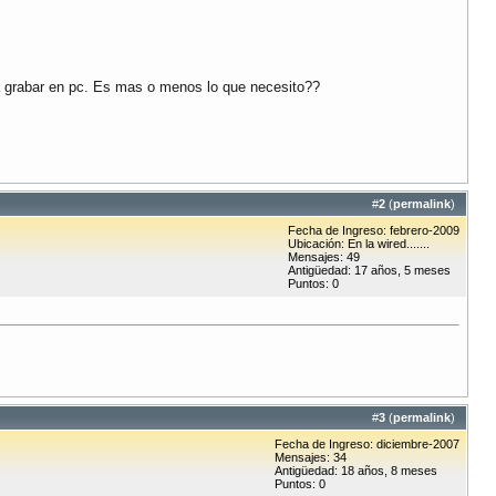
a grabar en pc. Es mas o menos lo que necesito??
#
2
(
permalink
)
Fecha de Ingreso: febrero-2009
Ubicación: En la wired.......
Mensajes: 49
Antigüedad: 17 años, 5 meses
Puntos: 0
#
3
(
permalink
)
Fecha de Ingreso: diciembre-2007
Mensajes: 34
Antigüedad: 18 años, 8 meses
Puntos: 0