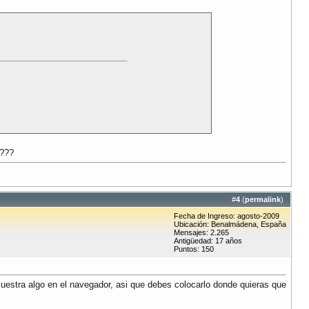
o???
#
4
(
permalink
)
Fecha de Ingreso: agosto-2009
Ubicación: Benalmádena, España
Mensajes: 2.265
Antigüedad: 17 años
Puntos: 150
uestra algo en el navegador, asi que debes colocarlo donde quieras que