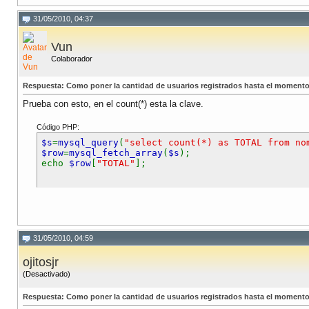
31/05/2010, 04:37
Vun
Colaborador
Respuesta: Como poner la cantidad de usuarios registrados hasta el momento
Prueba con esto, en el count(*) esta la clave.
Código PHP:
$s
=
mysql_query
(
"select count(*) as TOTAL from no
$row
=
mysql_fetch_array
(
$s
);
echo
$row
[
"TOTAL"
];
31/05/2010, 04:59
ojitosjr
(Desactivado)
Respuesta: Como poner la cantidad de usuarios registrados hasta el momento