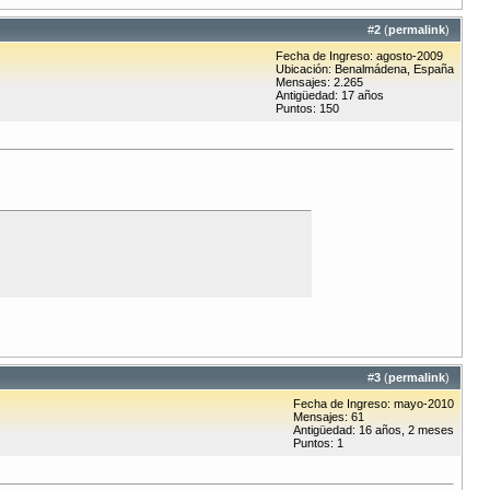
#
2
(
permalink
)
Fecha de Ingreso: agosto-2009
Ubicación: Benalmádena, España
Mensajes: 2.265
Antigüedad: 17 años
Puntos: 150
#
3
(
permalink
)
Fecha de Ingreso: mayo-2010
Mensajes: 61
Antigüedad: 16 años, 2 meses
Puntos: 1