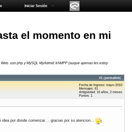
e
Iniciar Sesión
asta el momento en mi
l Web.
uso php y MySQL MyAdmid XAMPP (auque apenas les estoy
#
1
(
permalink
)
Fecha de Ingreso: mayo-2010
Mensajes: 61
Antigüedad: 16 años, 2 meses
Puntos: 1
 idea por donde comenzar.... gracias por su atencion...