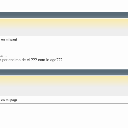
 en mi pagi
as...
o por ensima de el ??? com le ago???
 en mi pagi