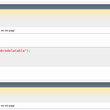
 en mi pagi
mbredelatabla"
);
 en mi pagi