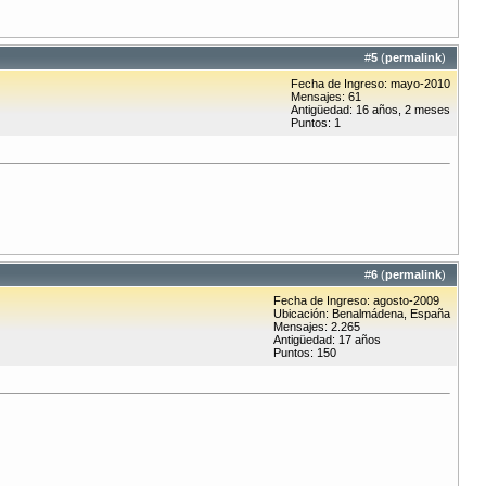
#
5
(
permalink
)
Fecha de Ingreso: mayo-2010
Mensajes: 61
Antigüedad: 16 años, 2 meses
Puntos: 1
#
6
(
permalink
)
Fecha de Ingreso: agosto-2009
Ubicación: Benalmádena, España
Mensajes: 2.265
Antigüedad: 17 años
Puntos: 150