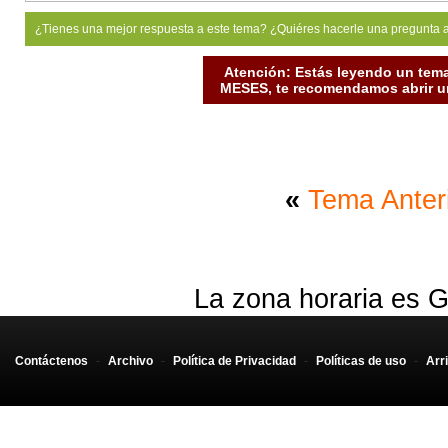
¿Tienes una mejor respuesta a este tema? ¿Quiéres hacerle una pregunta 
Atención: Estás leyendo un tema
MESES, te recomendamos abrir un
«
Tema Anter
La zona horaria es G
Contáctenos
-
Archivo
-
Política de Privacidad
-
Políticas de uso
-
Arr