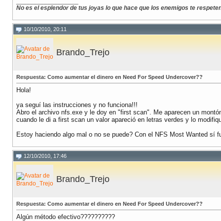
__________________
No es el esplendor de tus joyas lo que hace que los enemigos te respeten, 
10/10/2010, 20:11
Brando_Trejo
Respuesta: Como aumentar el dinero en Need For Speed Undercover??
Hola!
ya seguí las instrucciones y no funciona!!!
Abro el archivo nfs.exe y le doy en "first scan". Me aparecen un montó
cuando le di a first scan un valor apareció en letras verdes y lo modifi
Estoy haciendo algo mal o no se puede? Con el NFS Most Wanted sí f
12/10/2010, 17:46
Brando_Trejo
Respuesta: Como aumentar el dinero en Need For Speed Undercover??
Algún método efectivo??????????