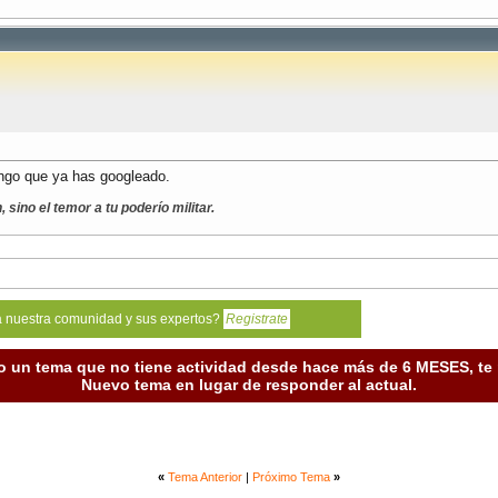
ngo que ya has googleado.
sino el temor a tu poderío militar.
a nuestra comunidad y sus expertos?
Registrate
o un tema que no tiene actividad desde hace más de 6 MESES, t
Nuevo tema en lugar de responder al actual.
«
Tema Anterior
|
Próximo Tema
»