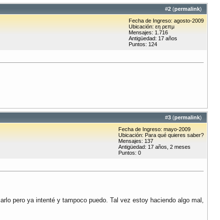
#
2
(
permalink
)
Fecha de Ingreso: agosto-2009
Ubicación: εη ρεπμ
Mensajes: 1.716
Antigüedad: 17 años
Puntos: 124
#
3
(
permalink
)
Fecha de Ingreso: mayo-2009
Ubicación: Para qué quieres saber?
Mensajes: 137
Antigüedad: 17 años, 2 meses
Puntos: 0
arlo pero ya intenté y tampoco puedo. Tal vez estoy haciendo algo mal,