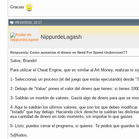
Gracias
09/10/2010, 10:17
NippurdeLagash
Respuesta: Como aumentar el dinero en Need For Speed Undercover??
Salve, Brando!
Para utilizar el Cheat Engine, que es similar al Art Money, realizas lo si
1- Seleccionas un proceso (el del juego que estás ejecutando) desde "S
2- Debajo de "Value" pones el valor del dinero que tienes; si tienes 100
3- Saldrán un montón de valores. Gastá algo de dinero para que se modif
4- Aqui te saldrán los últimos valores, que son los que debes modificar
"listado" que hay debajo. Haciendo click derecho te saldrán las distinta
esa cantidad de dinero en todo momento, sin importar lo que gastes.
5- Listo, puedes cerrar el programa, si quieres. Te pedirá que guardes la
S@ludos.