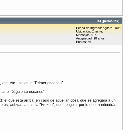
#
4
(
permalink
)
Fecha de Ingreso: agosto-2008
Ubicación: Errante.
Mensajes: 914
Antigüedad: 18 años
Puntos: 35
 etc, etc. Inicias el "Primer escaneo".
cias el "Siguiente escaneo".
ck el que está arriba (en caso de aquellan dos), que se agregará a un
ieres, activas la casilla "Frozen", que congela, por lo que mantendrás