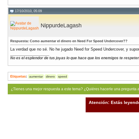
17/10/2010, 05:09
NippurdeLagash
Respuesta: Como aumentar el dinero en Need For Speed Undercover??
La verdad que no sé. No he jugado Need for Speed Undercover, y supo
__________________
No es el esplendor de tus joyas lo que hace que los enemigos te respeten, 
Etiquetas
:
aumentar
dinero
speed
¿Tienes una mejor respuesta a este tema? ¿Quiéres hacerle una pregunta 
Atención: Estás leyend