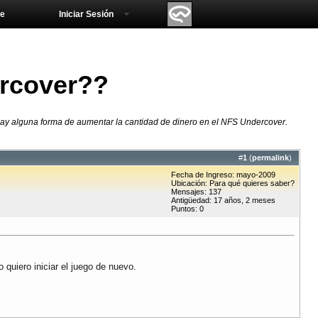
e
Iniciar Sesión
ercover??
 hay alguna forma de aumentar la cantidad de dinero en el NFS Undercover.
#
1
(
permalink
)
Fecha de Ingreso: mayo-2009
Ubicación: Para qué quieres saber?
Mensajes: 137
Antigüedad: 17 años, 2 meses
Puntos: 0
quiero iniciar el juego de nuevo.