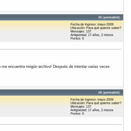
#
5
(
permalink
)
Fecha de Ingreso: mayo-2009
Ubicación: Para qué quieres saber?
Mensajes: 137
Antigüedad: 17 años, 2 meses
Puntos: 0
no me encuentra ningún archivo! Después de intentar varias veces
#
6
(
permalink
)
Fecha de Ingreso: mayo-2009
Ubicación: Para qué quieres saber?
Mensajes: 137
Antigüedad: 17 años, 2 meses
Puntos: 0