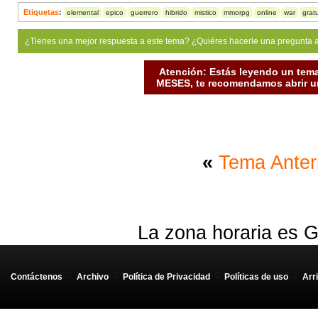
Etiquetas
:
elemental
epico
guerrero
hibrido
mistico
mmorpg
online
war
gratu
¿Tienes una mejor respuesta a este tema? ¿Quiéres hacerle una pregunta 
Atención: Estás leyendo un tema
MESES, te recomendamos abrir un
«
Tema Anter
La zona horaria es G
Contáctenos
-
Archivo
-
Política de Privacidad
-
Políticas de uso
-
Arr