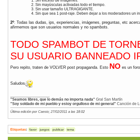
Sin exceso de imágenes.
Sin mayúsculas activadas todo el tiempo.
Sin usar tamaño ULTRAGIGANTE.
Sin que sea 1 post-raje. Deben dejar a los moderadores un i
2º
: Todas las dudas, ips, experiencias, imágenes, preguntas, etc acer
afirmemos que son usuarios normales y no spambots.
TODO SPAMBOT DE TORNE
SU USUARIO BANNEADO I
NO
Pero repito, traten de VOLVER post propaganda. Esto
es un foro
Saludos
__________________
"Seamos libres, que lo demás no importa nada"
Gral San Martín
"Soy soldado de mi pueblo y estoy orgulloso de mi general"
Canción de L
Última edición por Caesio; 27/02/2011 a las
18:02
Etiquetas
:
favor
juegos
publicar
tema