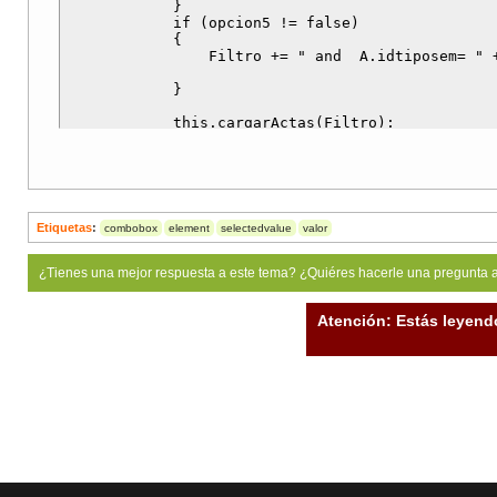
            }

            if (opcion5 != false)

            {

                Filtro += " and  A.idtiposem= " +
            }

            this.cargarActas(Filtro);

Etiquetas
:
combobox
element
selectedvalue
valor
¿Tienes una mejor respuesta a este tema? ¿Quiéres hacerle una pregunta 
Atención: Estás leyend