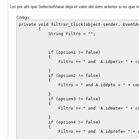
Leí por ahí que SelectedValue deja el valor del item anterior si es que
Código:
private void filtrar_Click(object sender, EventAr
        {

            String Filtro = "";

            if (opcion1 != false)

            {

                Filtro += " and  A.idperi= " + co
            }

            if (opcion2 != false)

            {

                Filtro = " and A.iddpto = " + com
            }

            if (opcion3 != false)

            {

                Filtro += " and  A.idmate= " + co
            }

            if (opcion4 != false)

            {

                Filtro += " and  A.idprofe= " + c