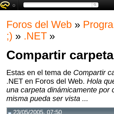
Foros del Web
»
Progra
;)
»
.NET
»
Compartir carpet
Estas en el tema de
Compartir c
.NET en Foros del Web.
Hola qu
una carpeta dinámicamente por c
misma pueda ser vista ...
23/05/2005, 07:50