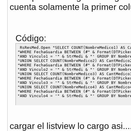
cuenta solamente la primer co
Código:
 RsResMed.Open "SELECT COUNT(NombreMedico1) AS C
"WHERE FechaGuardia BETWEEN (#" & Format(DTPicke
"AND Vinculo1 = '" & StrMedi & "' GROUP BY Nombre
"UNION SELECT COUNT(NombreMedico2) AS CantMedico2
"WHERE FechaGuardia BETWEEN (#" & Format(DTPicke
"AND Vinculo2 = '" & StrMedi & "' GROUP BY Nombre
"UNION SELECT COUNT(NombreMedico3) AS CantMedico3
"WHERE FechaGuardia BETWEEN (#" & Format(DTPicke
"AND Vinculo3 = '" & StrMedi & "' GROUP BY Nombre
"UNION SELECT COUNT(NombreMedico4) AS CantMedico4
"WHERE FechaGuardia BETWEEN (#" & Format(DTPicke
cargar el listview lo cargo asi...