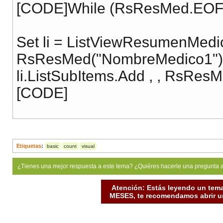
[CODE]While (RsResMed.EOF 
Set li = ListViewResumenMedic
RsResMed("NombreMedico1")
li.ListSubItems.Add , , RsRes
[CODE]
Etiquetas
:
basic
count
visual
¿Tienes una mejor respuesta a este tema? ¿Quiéres hacerle una pregunta 
Atención: Estás leyendo un tema
MESES, te recomendamos abrir un