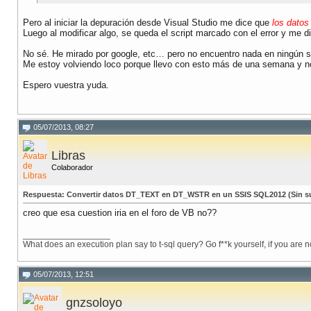
Pero al iniciar la depuración desde Visual Studio me dice que
los datos
Luego al modificar algo, se queda el script marcado con el error y me d
No sé. He mirado por google, etc… pero no encuentro nada en ningún si
Me estoy volviendo loco porque llevo con esto más de una semana y no 
Espero vuestra yuda.
05/07/2013, 08:27
Libras
Colaborador
Respuesta: Convertir datos DT_TEXT en DT_WSTR en un SSIS SQL2012 (Sin su
creo que esa cuestion iria en el foro de VB no??
__________________
What does an execution plan say to t-sql query? Go f**k yourself, if you are 
05/07/2013, 12:51
gnzsoloyo