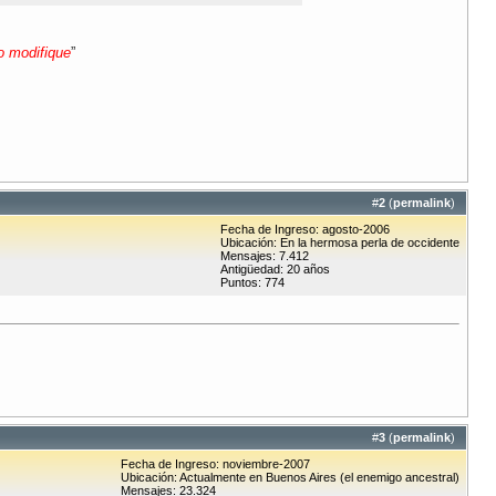
lo modifique
”
#
2
(
permalink
)
Fecha de Ingreso: agosto-2006
Ubicación: En la hermosa perla de occidente
Mensajes: 7.412
Antigüedad: 20 años
Puntos: 774
#
3
(
permalink
)
Fecha de Ingreso: noviembre-2007
Ubicación: Actualmente en Buenos Aires (el enemigo ancestral)
Mensajes: 23.324