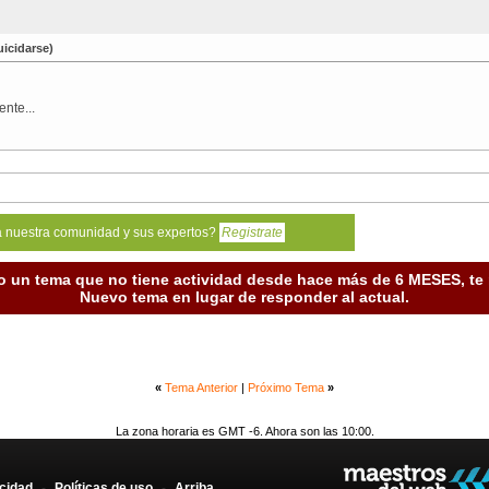
icidarse)
nte...
a nuestra comunidad y sus expertos?
Registrate
o un tema que no tiene actividad desde hace más de 6 MESES, t
Nuevo tema en lugar de responder al actual.
«
Tema Anterior
|
Próximo Tema
»
La zona horaria es GMT -6. Ahora son las 10:00.
acidad
-
Políticas de uso
-
Arriba