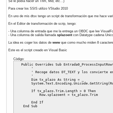
Se le podía hacer un Trim, Mid, etc…)
Para crear los SSIS utilizo VStudio 2010
En uno de mis dtsx tengo un script de transformación que me hace var
En el Editor de transformación de scrip, tengo:
- Una columna de entrada que me la entrega un OBDC que lee VisualF
- Una columna de salida llamada
splazoent
con Datatype cadena Unico
La idea es coger los datos de
www
que como mucho miden 8 caracteres
Este es el script creado en Visual Basic
Código:
   Public Overrides Sub Entrada0_ProcessInputRow(
        '

        ' Recoge datos DT_TEXT y los convierte en
        '

        Dim tx_plazo As String = _

        System.Text.Encoding.Unicode.GetString(Ro
        If tx_plazo.Trim.Length > 0 Then

            Row.splazoent = tx_plazo.Trim

        End If
