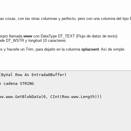
ias cosas, con las otras columnas y perfecto, pero con una columna del tip
oxpro llamada
www
con DataType DT_TEXT (Flujo de datos de texto)
de DT_WSTR y longitud 10 caracteres
 y hacerle un Trim, para dejarlo en la columna
splazoent
. Así de simple.
ByVal Row As Entrada0Buffer)

 cadena STRING

w.www.GetBlobData(0, CInt(Row.www.Length)))
