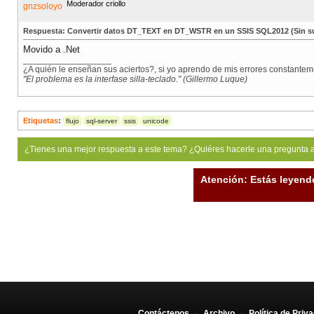
Moderador criollo
Respuesta: Convertir datos DT_TEXT en DT_WSTR en un SSIS SQL2012 (Sin su
Movido a .Net
__________________
¿A quién le enseñan sus aciertos?, si yo aprendo de mis errores constanteme
"El problema es la interfase silla-teclado." (Gillermo Luque)
Etiquetas
:
flujo
sql-server
ssis
unicode
¿Tienes una mejor respuesta a este tema? ¿Quiéres hacerle una pregunta 
Atención: Estás leyend
Contáctenos
-
Archivo
-
Política de Priv