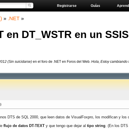
Registrarse
Guías
Aprend
)
»
.NET
»
T en DT_WSTR en un SSIS
12 (Sin suicidarse)
en el foro de .NET en Foros del Web.
Hola, Estoy cambiando 
)
nos DTS de SQL 2000, que leen datos de VisualFoxpro, los modifican y los d
de
flujo de datos DT-TEXT
y que tengo que dejar al
tipo string
. (En los DTS