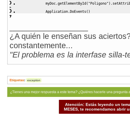
            myDoc
.
getElementById
(
"Poligono"
)
.
setAttri
            Application
.
DoEvents
(
)
' ---------------------------------------
__________________
            myDoc
.
parentWindow
.
execScript
(
"map.subrut
¿A quién le enseñan sus aciertos?
            Application
.
DoEvents
(
)
constantemente...
' ---------------------------------------
"El problema es la interfase silla-
Etiquetas
:
exception
¿Tienes una mejor respuesta a este tema? ¿Quiéres hacerle una pregunta 
Atención: Estás leyendo un tema
MESES, te recomendamos abrir un