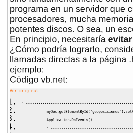
programa en un servidor que c
procesadores, mucha memoria, 
potentes discos. O sea, un esc
En principio, necesitaría
evitar
¿Cómo podría lograrlo, consid
llamadas directas a la página 
ejemplo:
Código vb.net:
Ver original
' ---------------------------------------------------
            myDoc
.
getElementById
(
"geoposiciones"
)
.
set
            Application
.
DoEvents
(
)
' ---------------------------------------