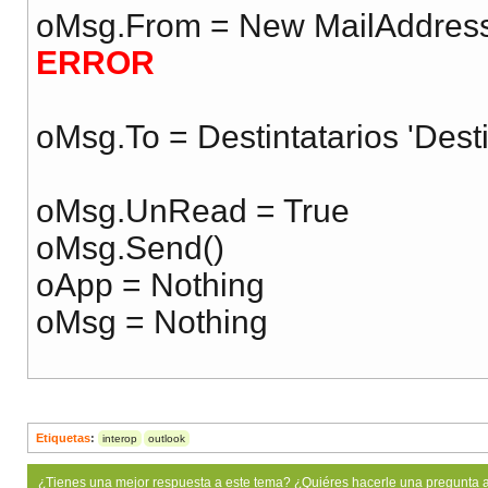
oMsg.From = New MailAddress
ERROR
oMsg.To = Destintatarios 'Desti
oMsg.UnRead = True
oMsg.Send()
oApp = Nothing
oMsg = Nothing
Etiquetas
:
interop
outlook
¿Tienes una mejor respuesta a este tema? ¿Quiéres hacerle una pregunta 