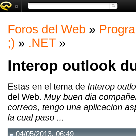
Foros del Web
»
Progra
;)
»
.NET
»
Interop outlook d
Estas en el tema de
Interop outl
del Web.
Muy buen dia compañer
correos, tengo una aplicacion asp
la cual paso ...
04/05/2013, 06:49