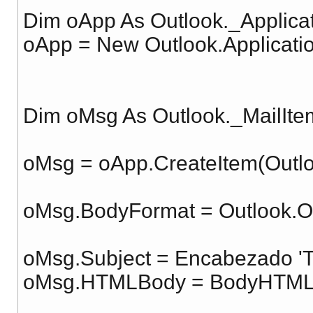
Dim oApp As Outlook._Applica
oApp = New Outlook.Applicatio
Dim oMsg As Outlook._MailIte
oMsg = oApp.CreateItem(Outlo
oMsg.BodyFormat = Outlook.
oMsg.Subject = Encabezado 'T
oMsg.HTMLBody = BodyHTML.Rep