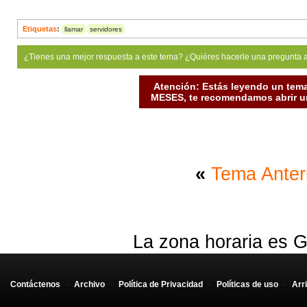
Etiquetas
:
llamar
servidores
¿Tienes una mejor respuesta a este tema? ¿Quiéres hacerle una pregunta 
Atención: Estás leyendo un tema
MESES, te recomendamos abrir un
«
Tema Anter
La zona horaria es G
Contáctenos
-
Archivo
-
Política de Privacidad
-
Políticas de uso
-
Arr