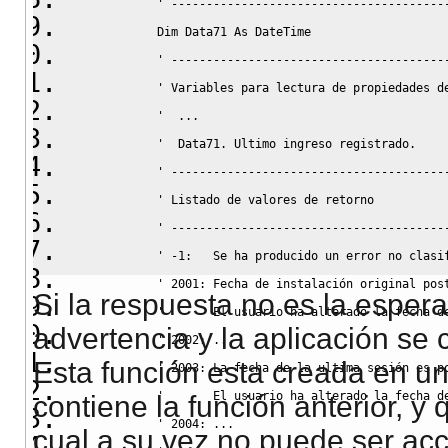
' ---------------------------------------
Dim
 Data71 
As
 DateTime
' ---------------------------------------
' Variables para lectura de propiedades d
'  ...
'  Data71. Ultimo ingreso registrado.
' ---------------------------------------
' Listado de valores de retorno
' ---------------------------------------
' -1:   Se ha producido un error no clasi
' 2001: Fecha de instalación original pos
Si la respuesta no es la esper
'       El usuario ha alterado la fecha d
advertencia y la aplicación se 
' 2002: ...
Esta función esta creada en un
' 2003: La fecha de la ultima sesión es p
'       El usuario ha alterado la fecha d
contiene la función anterior, y 
' 2004: ...
cual a su vez no puede ser ac