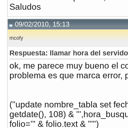
Saludos
09/02/2010, 15:13
mcofy
Respuesta: llamar hora del servido
ok, me parece muy bueno el co
problema es que marca error, p
("update nombre_tabla set fec
getdate(), 108) & "',hora_busq
folio='" & folio.text & "'")