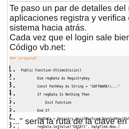
Te paso un par de detalles de
aplicaciones registra y verific
sistema hacia atrás.
Cada vez que el login sale bie
Código vb.net:
Ver original
Public
Function
 UltimoInicio
(
)
Dim
 regData 
As
 RegistryKey
Const
 PathKey 
As
String
=
"SOFTWARE\\..."
If
 regData 
Is
Nothing
Then
Exit
Function
End
If
"..." sería la ruta de la clave e
        regData 
=
 Registry
.
LocalMachine
.
OpenSubKey
(
Pa
        regData
.
SetValue
(
"DATA71"
, DateTime
.
Now
.
)