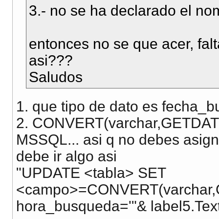
3.- no se ha declarado el no
entonces no se que acer, falt
asi???
Saludos
1. que tipo de dato es fecha
2. CONVERT(varchar,GETDATE(
MSSQL... asi q no debes asigna
debe ir algo asi
"UPDATE <tabla> SET
<campo>=CONVERT(varchar,G
hora_busqueda='"& label5.Text &