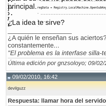
' ---------------------------------------
principal.
            regData 
=
 Registry
.
LocalMachine
.
OpenSubKe
' ---------------------------------------
¿La idea te sirve?
' ...
' ---------------------------------------
__________________
            Data71 
=
 regData
.
GetValue
(
"DATA71"
)
¿A quién le enseñan sus aciertos?
            regData
.
Close
(
)
constantemente...
' ---------------------------------------
"El problema es la interfase silla-
            oDia 
=
 Data71
' ---------------------------------------
Última edición por gnzsoloyo; 09/02
If
 oDia 
>
 DateTime
.
Now
Then
Return
2003
09/02/2010, 16:42
End
If
Catch
 ex 
As
 Exception
devilguzz
Return
-
1
Respuesta: llamar hora del servido
End
Try