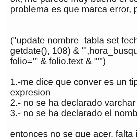
problema es que marca error, p
("update nombre_tabla set fec
getdate(), 108) & "',hora_busq
folio='" & folio.text & "'")
1.-me dice que conver es un t
expresion
2.- no se ha declarado varchar
3.- no se ha declarado el nomb
entonces no se que acer, falta 