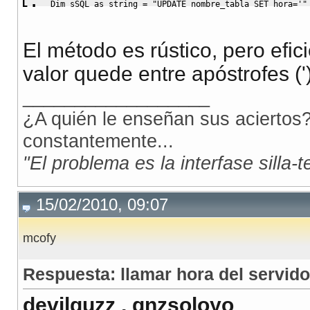
Dim
 sSQL 
as
string
=
"UPDATE nombre_tabla SET hora='"
El método es rústico, pero efic
valor quede entre apóstrofes (')
__________________
¿A quién le enseñan sus aciertos?
constantemente...
"El problema es la interfase silla-
15/02/2010, 09:07
mcofy
Respuesta: llamar hora del servido
devilguzz , gnzsoloyo