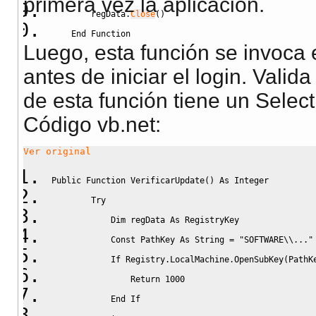
primera vez la aplicación.
        regData
.
Close
(
)
End
Function
Luego, esta función se invoca e
antes de iniciar el login. Valid
de esta función tiene un Selec
Código vb.net:
Ver original
Public
Function
 VerificarUpdate
(
)
As
Integer
Try
Dim
 regData 
As
 RegistryKey
Const
 PathKey 
As
String
=
"SOFTWARE\\..."
If
 Registry
.
LocalMachine
.
OpenSubKey
(
PathK
Return
1000
End
If