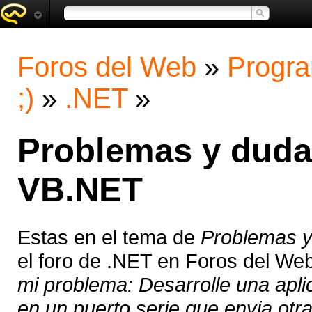
Foros del Web
»
Progra
;)
»
.NET
»
Problemas y dudas
VB.NET
Estas en el tema de
Problemas y
el foro de .NET en Foros del We
mi problema: Desarrolle una ap
en un puerto serie que envia otra 